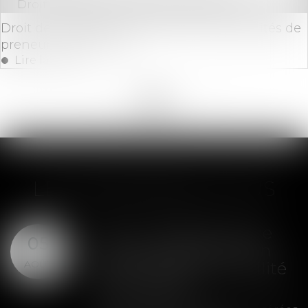
Droit commercial
/
Baux commerciaux
Droit de préférence et confusion des qualités de
preneur et de bailleur
Lire la suite
<<
<
...
46
47
48
49
50
51
52
...
>
>>
LES DERNIÈRES ACTUS
SAS : la violation d'une
05
clause de préemption
AOÛT
peut entraîner la nullité
de la cession