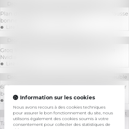
Droit bancaire
/
Epargne et placements
Plan d'épargne avenir climat (PEAC) : une fausse
bonne idée pour vos enfants ?
Lire la suite
Droit des sociétés
/
Levées de fonds
Groq lève 640 millions de dollars pour défier
Nvidia sur le marché des puces pour l'IA
Lire la suite
Droit immobilier
/
Cession et gestion d'immeuble
688 communes reclassées en zone tendue pour
booster le logement locatif intermédiaire
Information sur les cookies
Lire la suite
Nous avons recours à des cookies techniques
pour assurer le bon fonctionnement du site, nous
Droit bancaire
/
Comptes et moyens de paiement
utilisons également des cookies soumis à votre
Taux d’usure au 3e trimestre 2024 : enfin une
consentement pour collecter des statistiques de