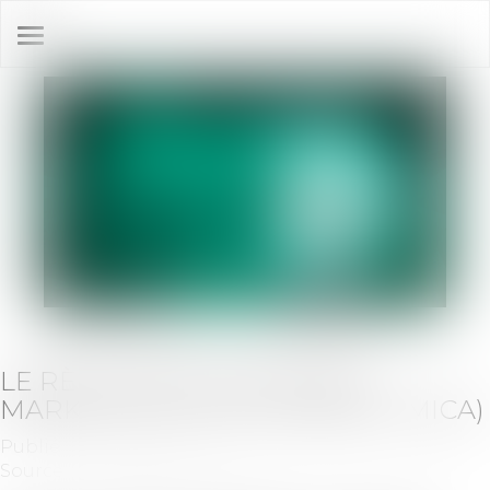
Ouvrir
le
menu
LE RÈGLEMENT EUROPÉEN
MARKETS IN CRYPTO-ASSETS (MICA)
Publié le :
22/08/2024
Source :
www.amf-france.org