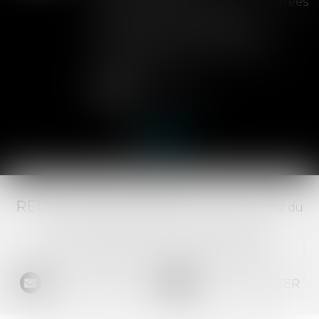
Les clauses de préemption insérées
dans les statuts d'une SAS
permettent aux associés de
contrôler l'entrée de nouveaux
actionnaires...
Lire la suite
RED AVOCATS ASSOCIÉS -
20 Boulevard du
Jeu de Paume, 34000 MONTPELLIER -
Tél :
04 67 29 68 34
-
Fax :
04 67 29 65 52
NOUS CONTACTER
NOUS LOCALISER