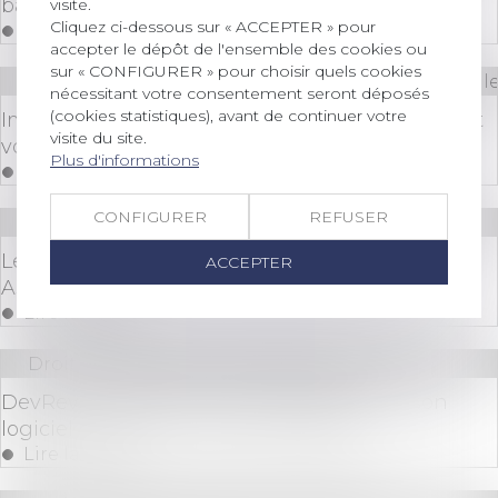
baisse !
visite.
Cliquez ci-dessous sur « ACCEPTER » pour
Lire la suite
accepter le dépôt de l'ensemble des cookies ou
sur « CONFIGURER » pour choisir quels cookies
Droit des sociétés
/
Droit des sociétés commerciale
nécessitant votre consentement seront déposés
(cookies statistiques), avant de continuer votre
Immatriculation au RNE : obtenez dès à présent
visite du site.
votre attestation !
Plus d'informations
Lire la suite
CONFIGURER
REFUSER
Droit bancaire
/
Cryptomonnaies
Le règlement européen Markets in Crypto-
ACCEPTER
Assets (MiCA)
Lire la suite
Droit des sociétés
/
Levées de fonds
DevRev lève 100 millions de dollars pour son
logiciel de relation client à base d'IA
Lire la suite