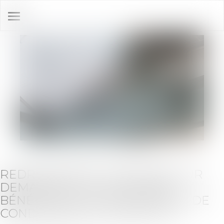
Ouvrir
le
menu
REDRESSEMENT JUDICIAIRE SUR
DEMANDE D’UN CRÉANCIER
BÉNÉFICIANT D’UN JUGEMENT DE
CONDAMNATION INEXÉCUTÉ