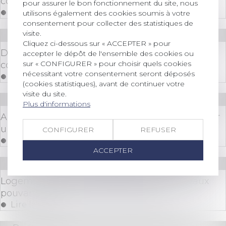
comptes
pour assurer le bon fonctionnement du site, nous
Lire la suite
utilisons également des cookies soumis à votre
consentement pour collecter des statistiques de
visite.
Droit commercial
/
Baux commerciaux
Cliquez ci-dessous sur « ACCEPTER » pour
Droits et obligations découlant d’une
accepter le dépôt de l'ensemble des cookies ou
sur « CONFIGURER » pour choisir quels cookies
convention de bail HLM
nécessitant votre consentement seront déposés
Lire la suite
(cookies statistiques), avant de continuer votre
visite du site.
Droit bancaire
Plus d'informations
A qui appartient l'argent du Livret A ouvert pour
un enfant?
CONFIGURER
REFUSER
Lire la suite
ACCEPTER
Droit immobilier
/
Droit de la construction
Logements neufs : clarification sur les travaux
pouvant être réalisés par l’acquéreur
Lire la suite