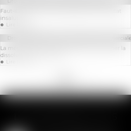
Droit immobilier
/
Droit de la construction
Faut-il créer une police spéciale pour l'habitat
insalubre?
Lire la suite
Droit des sociétés
/
Droit des sociétés commerciale
La mésentente entre associés peut entraîner la
dissolution de la société
Lire la suite
<<
<
...
186
187
188
189
190
191
192
...
>
>>
LES DERNIÈRES ACTUS