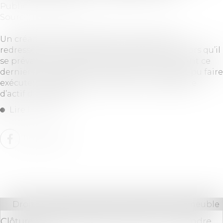
Publié le :
04/07/2019
Source :
www.efl.fr
Un créancier peut demander l’ouverture du
redressement judiciaire de son débiteur dès lors qu’il
se prévaut d’un jugement définitif condamnant ce
dernier à lui payer une somme et qu’il n’a pas pu faire
exécuter ce jugement, prouvant ainsi l’absence
d’actif disponible...
Lire la suite
Droit immobilier
/
Cession et gestion d'immeuble
Clôtures en mitoyenneté : peut-on contraindre