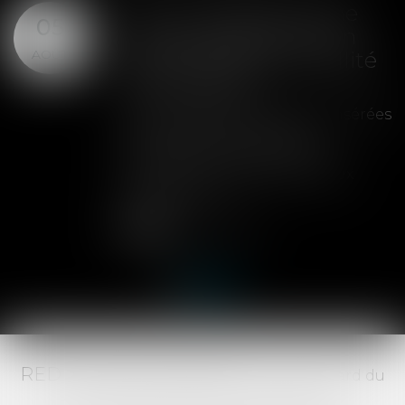
SAS : la violation d'une
05
clause de préemption
AOÛT
peut entraîner la nullité
de la cession
Les clauses de préemption insérées
dans les statuts d'une SAS
permettent aux associés de
contrôler l'entrée de nouveaux
actionnaires...
Lire la suite
RED AVOCATS ASSOCIÉS -
20 Boulevard du