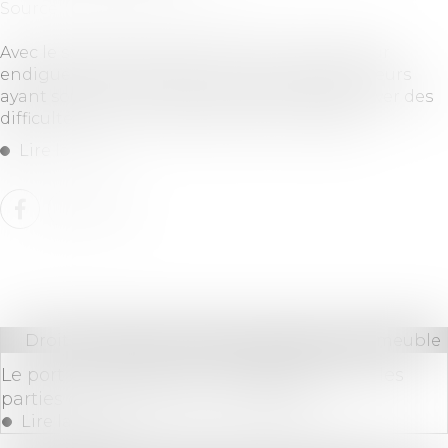
Source :
leparticulier.lefigaro.fr
Avec le second confinement mis en place pour
endiguer l’épidémie de Covid 19, les emprunteurs
ayant souscrit un crédit relais peuvent éprouver des
difficultés pour vendre leur bien immobilier...
Lire la suite
Droit immobilier
/
Cession et gestion d'immeuble
Le port du masque est-il obligatoire dans les
parties communes de l’immeuble ?
Lire la suite