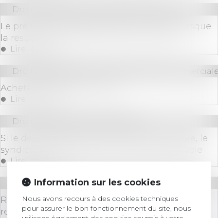
Droit immobilier
/
Droit de la construction
Le préjudice immatériel doit être réparé lorsque
la responsabilité décennale est encourue
Lire la suite
Droit des sociétés
/
Droit des sociétés commerciale
Acheter à plusieurs : le GIE
Lire la suite
Droit immobilier
/
Copropriété
Si le désordre provient d’une partie privative, le
syndicat de copropriété n’est pas responsable
Lire la suite
Information sur les cookies
Droit bancaire
Nous avons recours à des cookies techniques
Reconfinement : des solutions pour ceux qui
pour assurer le bon fonctionnement du site, nous
remboursent un crédit relais
utilisons également des cookies soumis à votre