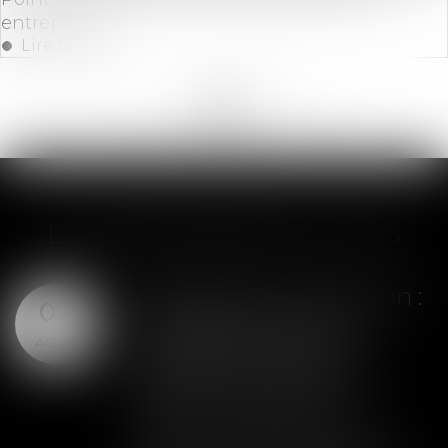
entreprises
Lire la suite
<<
<
...
154
155
156
157
158
159
160
...
>
>>
LES DERNIÈRES ACTUS
Assurance construction :
07
le dépassement du
AOÛT
montant maximal
garanti peut exclure
toute couverture
Lorsqu'un contrat d'assurance