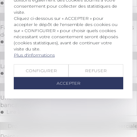
Lire la suite
consentement pour collecter des statistiques de
visite.
Droit des sociétés
/
Procédures collectives
Cliquez ci-dessous sur « ACCEPTER » pour
accepter le dépôt de l'ensemble des cookies ou
Faillites en 2021 : comment protéger ses intérêts
sur « CONFIGURER » pour choisir quels cookies
de créancier ?
nécessitant votre consentement seront déposés
Lire la suite
(cookies statistiques), avant de continuer votre
visite du site.
Plus d'informations
Droit immobilier
/
Droit de la construction
La restitution du dépôt de garantie VEFA
CONFIGURER
REFUSER
Lire la suite
ACCEPTER
Droit bancaire
Une offre bancaire spécifique aux interdits
bancaires
Lire la suite
Droit des sociétés
/
Droit des sociétés commerciale
Point sur les aides mises à disposition des