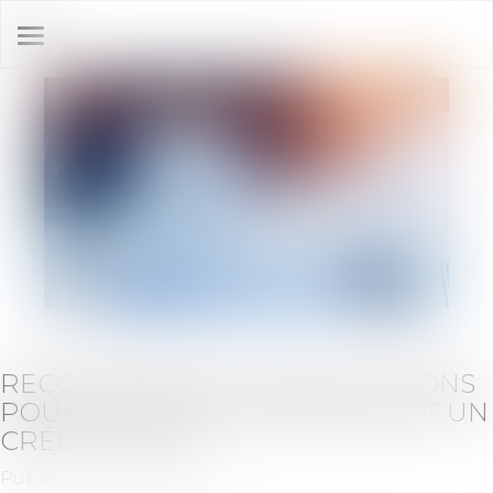
Ouvrir
le
menu
RECONFINEMENT : DES SOLUTIONS
POUR CEUX QUI REMBOURSENT UN
CRÉDIT RELAIS
Publié le :
17/11/2020