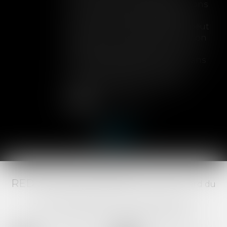
limite sa garantie aux opérations
dont le coût n'excède pas un
certain montant, l'assuré ne peut
prétendre à la couverture de son
assureur s'il intervient sur un
chantier dépassant ce seuil sans
avoir obtenu l'extension de
garantie prévue au contrat...
Lire la suite
RED AVOCATS ASSOCIÉS -
20 Boulevard du
Jeu de Paume, 34000 MONTPELLIER -
Tél :
04 67 29 68 34
-
Fax :
04 67 29 65 52