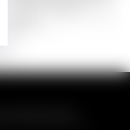
Le juge doit vérifier la preuve de
l’insuffisance d’actif pour
condamner le dirigeant de la société
liquidée
Lire la suite
a nullité de la cession
és de contrôler l'entrée de nouveaux