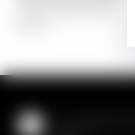
La pompe à chaleur ayant nécessité
des travaux modestes n’est pas un
ouvrage au sens de l’article 1792 du
Code civil !
Lire la suite
SAS : la violation d'un
05
Les clauses de préemption insér
AOÛT
actionnaires...