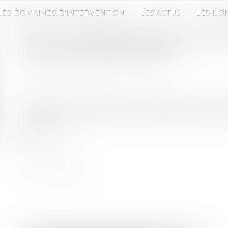
LES DOMAINES D'INTERVENTION
LES ACTUS
LES HO
RCS : LA CONFIDENTIALITÉ DES 
DIRIGEANTS RENFORCÉE !
Publié le :
09/09/2025
Source :
www.lemag-juridique.com
Les associés et dirigeants de sociétés à responsab
possibilité de dissimuler leur adresse personnel
sociétés...
Lire la suite