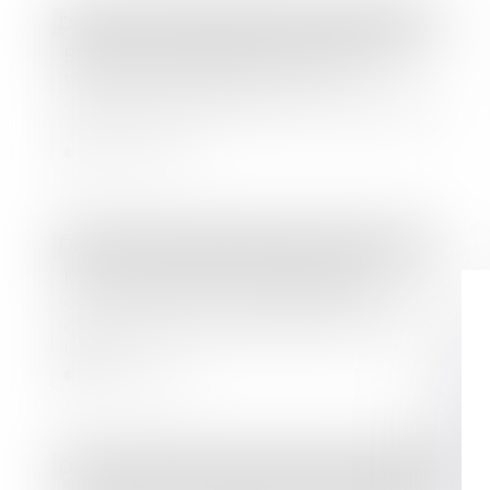
Droit bancaire
/
Epargne et placements
Épargne réglementée : baisse des
taux du Livret A et du Livret
d’épargne populaire au 1er août 2025
Lire la suite
Droit commercial
/
Baux commerciaux
Mise en demeure d'un bailleur
commercial par arrêté de péril grave
et imminent concernant le local
loué
Lire la suite
Droit immobilier
/
Droit de la construction