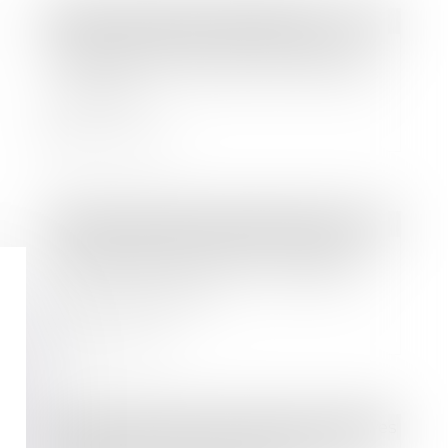
Droit immobilier
/
Copropriété
Registre national des copropriétés :
un décret pour préciser les données
à déclarer
Lire la suite
Droit des sociétés
/
Levées de fonds
Les Socios Verts lancent une levée
de fonds pour entrer au capital de
l'AS Saint-Etienne
Lire la suite
Droit des sociétés
/
Procédures collectives