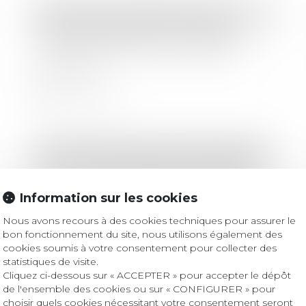
Droit bancaire
/
Cryptomonnaies
Christine Lagarde met en garde
contre les risques des stablecoins
étrangers
Lire la suite
Droit des sociétés
/
Droit des sociétés commerciales et professionnelles
RCS : la confidentialité des adresses
des associés et dirigeants renforcée !
Information sur les cookies
Nous avons recours à des cookies techniques pour assurer le
Lire la suite
bon fonctionnement du site, nous utilisons également des
cookies soumis à votre consentement pour collecter des
statistiques de visite.
Cliquez ci-dessous sur « ACCEPTER » pour accepter le dépôt
de l'ensemble des cookies ou sur « CONFIGURER » pour
Droit bancaire
choisir quels cookies nécessitant votre consentement seront