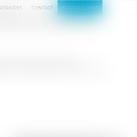
NORAIRES
CONTACT
ESPACE CLIENT
ADRESSES DES ASSOCIÉS ET
ilité illimitée ont désormais la
le au sein du registre du commerce et des