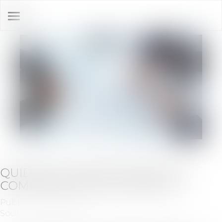
Ouvrir
le
menu
QUID DE LA NOMINATION D’UN
COMMISSAIRE AUX COMPTES
Publié le :
22/10/2019
Source :
www.capital.fr