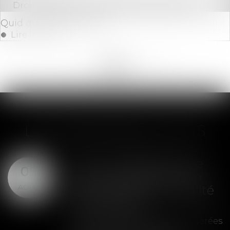
Droit des sociétés
/
Procédures collectives
Quid du dépôt de bilan
Lire la suite
<<
<
...
180
181
182
183
184
185
186
...
>
>>
LES DERNIÈRES ACTUS
SAS : la violation d'une
05
clause de préemption
AOÛT
peut entraîner la nullité
de la cession
Les clauses de préemption insérées