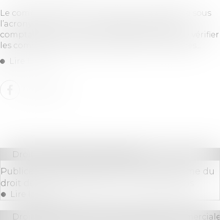
Le commissaire aux comptes, souvent désigné sous
l’acronyme “CAC”, est un professionnel de la
comptabilité qui a pour principale mission de vérifier
les comptes annuels des sociétés commerciales...
Lire la suite
Droit immobilier
/
Copropriété
Publication de l’ordonnance portant réforme du
droit de la copropriété des immeubles bâtis
Lire la suite
Droit des sociétés
/
Droit des sociétés commerciale