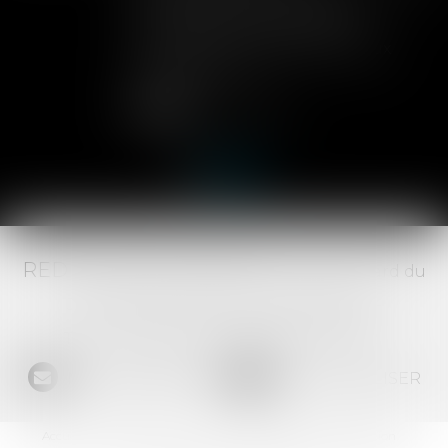
dans les statuts d'une SAS
permettent aux associés de
contrôler l'entrée de nouveaux
actionnaires...
Lire la suite
RED AVOCATS ASSOCIÉS -
20 Boulevard du
Jeu de Paume, 34000 MONTPELLIER -
Tél :
04 67 29 68 34
-
Fax :
04 67 29 65 52
NOUS CONTACTER
NOUS LOCALISER
Accueil
Le Cabinet
L'équipe
Les domaines d'intervention