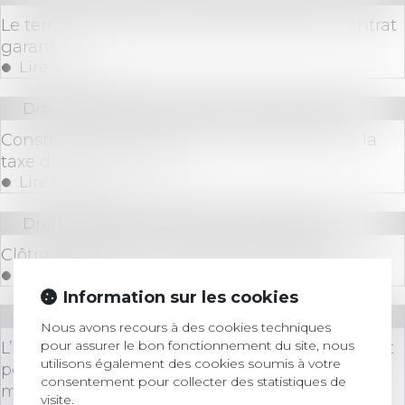
Le terme d’un cautionnement déduit du contrat
garanti
Lire la suite
Droit immobilier
/
Droit de la construction
Construction : devez-vous vous acquitter de la
taxe d’aménagement ?
Lire la suite
Droit immobilier
/
Droit de la propriété
Clôture du terrain et déclaration préalable
Lire la suite
Information sur les cookies
Droit immobilier
/
Droit de la construction
Nous avons recours à des cookies techniques
pour assurer le bon fonctionnement du site, nous
L’action en paiement direct par un sous-traitant
utilisons également des cookies soumis à votre
peut être mise à la charge du mandataire du
consentement pour collecter des statistiques de
maître d’ouvrage
visite.