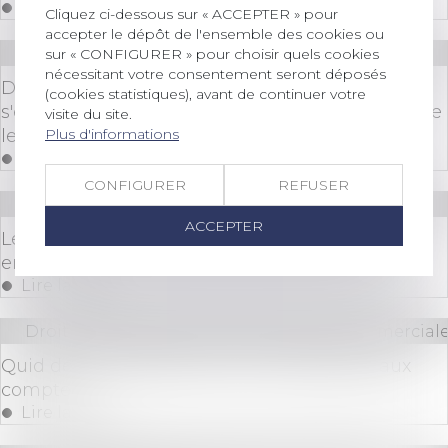
Lire la suite
Cliquez ci-dessous sur « ACCEPTER » pour
accepter le dépôt de l'ensemble des cookies ou
Droit immobilier
/
Droit de la propriété
sur « CONFIGURER » pour choisir quels cookies
nécessitant votre consentement seront déposés
Défaut de délivrance : le vendeur ne peut
(cookies statistiques), avant de continuer votre
s'exonérer de responsabilité même si une clause
visite du site.
Plus d'informations
le prévoit
Lire la suite
CONFIGURER
REFUSER
Droit bancaire
ACCEPTER
Les banques suspectées de ne pas tenir leurs
engagement concernant les frais d'incidents
Lire la suite
Droit des sociétés
/
Droit des sociétés commerciale
Quid de la nomination d’un commissaire aux
comptes
Lire la suite