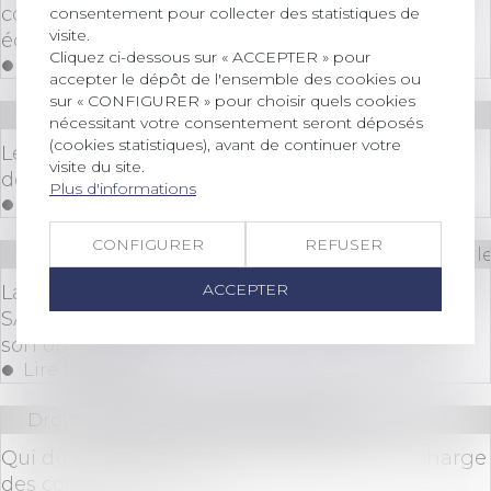
collectives, dans le contexte de la crise
consentement pour collecter des statistiques de
visite.
économique liée à la pandémie de Covid-19
Cliquez ci-dessous sur « ACCEPTER » pour
Lire la suite
accepter le dépôt de l'ensemble des cookies ou
sur « CONFIGURER » pour choisir quels cookies
Droit immobilier
/
Droit de la construction
nécessitant votre consentement seront déposés
(cookies statistiques), avant de continuer votre
Les promoteurs veulent un veulent un "permis
visite du site.
de construire covid" pour enrayer la crise
Plus d'informations
Lire la suite
CONFIGURER
REFUSER
Droit des sociétés
/
Droit des sociétés commerciale
ACCEPTER
La portée de l’engagement de caution d’une
SAS pris par son président en dépassement de
son objet social
Lire la suite
Droit immobilier
/
Baux d'habitation
Qui du propriétaire ou du locataire est en charge
des contrats d'énergie ?