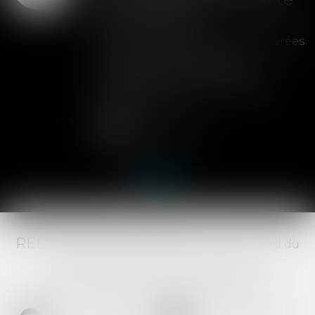
de la cession
Les clauses de préemption insérées
dans les statuts d'une SAS
permettent aux associés de
contrôler l'entrée de nouveaux
actionnaires...
Lire la suite
RED AVOCATS ASSOCIÉS -
20 Boulevard du
Jeu de Paume, 34000 MONTPELLIER -
Tél :
04 67 29 68 34
-
Fax :
04 67 29 65 52