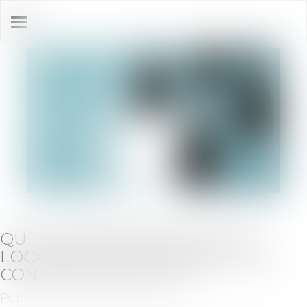
Ouvrir
le
menu
QUI DU PROPRIÉTAIRE OU DU
LOCATAIRE EST EN CHARGE DES
CONTRATS D'ÉNERGIE ?
Publié le :
09/06/2020