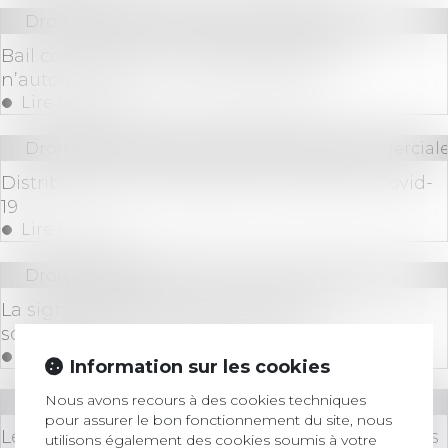
Droit commercial
/
Baux commerciaux
Bail commercial : la « vente à emporter »
n’autorise pas la « vente sur place »
Lire la suite
Droit des sociétés
/
Droit des sociétés commerciale
Distribution d'un dividende en temps de Covid-
19
Lire la suite
Droit bancaire
La signature électronique simplifie la
souscription d'un prêt personnel
Lire la suite
Information sur les cookies
Nous avons recours à des cookies techniques
Droit des sociétés
/
Procédures collectives
pour assurer le bon fonctionnement du site, nous
Le risque de faillite en cascade et les procédures
utilisons également des cookies soumis à votre