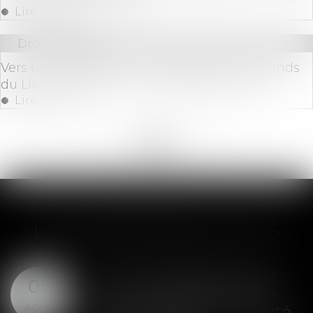
Lire la suite
Droit bancaire
Vers un élargissement de l'utilisation des fonds
du Livret A suite à un record battu en avril
Lire la suite
<<
<
...
165
166
167
168
169
170
171
...
>
>>
LES DERNIÈRES ACTUS
SAS : la violation d'une
05
clause de préemption
AOÛT
peut entraîner la nullité