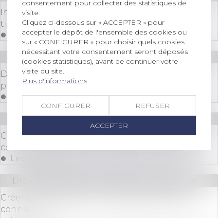
consentement pour collecter des statistiques de
Impôts 2025 : « Quelle fiscalité sur les revenus
visite.
Cliquez ci-dessous sur « ACCEPTER » pour
tirés de mes cryptomonnaies ? »
accepter le dépôt de l'ensemble des cookies ou
Lire la suite
sur « CONFIGURER » pour choisir quels cookies
nécessitant votre consentement seront déposés
Droit immobilier
/
Baux d'habitation
(cookies statistiques), avant de continuer votre
visite du site.
Détermination de la créance et injonction de
Plus d'informations
payer : le contrat et rien que le contrat !
Lire la suite
CONFIGURER
REFUSER
Droit commercial
/
Baux commerciaux
ACCEPTER
Clause de destination : la Cour de cassation
confirme l’exclusion des activités non prévues
Lire la suite
Droit des sociétés
/
Transmission d’entreprise
Créer son entreprise : les dispositifs d’aide à
connaître