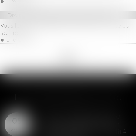
Lire la suite
Droit immobilier
/
Droit de la construction
Vous louez un logement en LMNP ? Voici ce qu'il
faut retenir
Lire la suite
<<
<
...
21
22
23
24
25
26
27
...
>
>>
LES DERNIÈRES ACTUS
SAS : la violation d'une
05
clause de préemption
AOÛT
peut entraîner la nullité