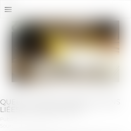
Ouvrir
le
menu
QUELLES SONT LES OBLIGATIONS
LIÉES À LA CARTE BTP ?
Publié le :
02/05/2025
Source :
www.batiweb.com