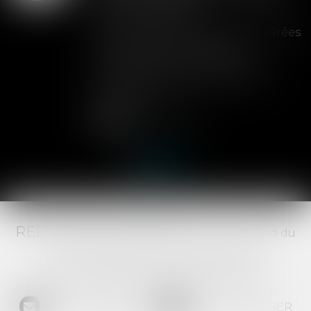
de la cession
Les clauses de préemption insérées
dans les statuts d'une SAS
permettent aux associés de
contrôler l'entrée de nouveaux
actionnaires...
Lire la suite
RED AVOCATS ASSOCIÉS -
20 Boulevard du
Jeu de Paume, 34000 MONTPELLIER -
Tél :
04 67 29 68 34
-
Fax :
04 67 29 65 52
NOUS CONTACTER
NOUS LOCALISER