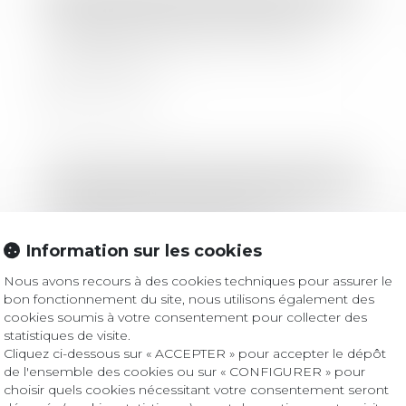
Nullité du CCMI sous condition
suspensive d’acquisition du terrain
par donation
Lire la suite
Droit des sociétés
/
Procédures collectives
Covid-19 et créanciers : précision
importante sur les délais
d’opposition et de contestation
Information sur les cookies
Nous avons recours à des cookies techniques pour assurer le
Lire la suite
bon fonctionnement du site, nous utilisons également des
cookies soumis à votre consentement pour collecter des
statistiques de visite.
Cliquez ci-dessous sur « ACCEPTER » pour accepter le dépôt
Droit des sociétés
/
Droit des sociétés commerciales et professionnelles
de l'ensemble des cookies ou sur « CONFIGURER » pour
Constitution d'une SARL
choisir quels cookies nécessitant votre consentement seront