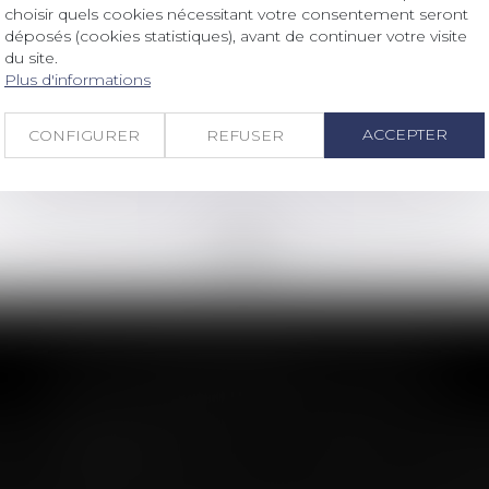
Droit des sociétés
/
Procédures collectives
choisir quels cookies nécessitant votre consentement seront
Le risque de faillite en cascade et les
déposés (cookies statistiques), avant de continuer votre visite
procédures collectives, dans le
du site.
Plus d'informations
contexte de la crise économique liée
à la pandémie de Covid-19
Lire la suite
ACCEPTER
CONFIGURER
REFUSER
<<
<
...
165
166
167
168
169
170
171
...
>
>>
LES DERNIÈRES ACTUS
n : le dépassement du montant maxima