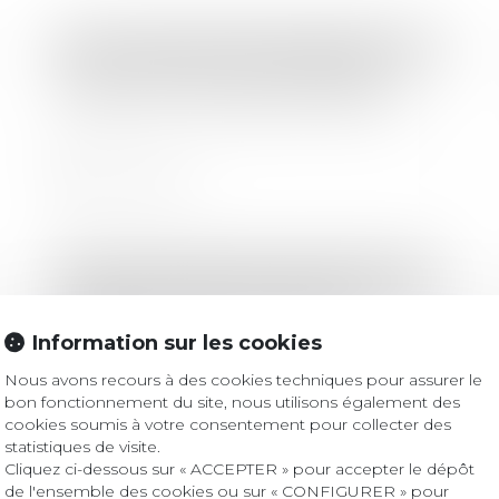
Droit immobilier
/
Baux d'habitation
Local commercial et d’habitation :
application des règles de décence
Lire la suite
Droit commercial
/
Baux commerciaux
Bail commercial : la « vente à
emporter » n’autorise pas la « vente
Information sur les cookies
sur place »
Nous avons recours à des cookies techniques pour assurer le
bon fonctionnement du site, nous utilisons également des
Lire la suite
cookies soumis à votre consentement pour collecter des
statistiques de visite.
Cliquez ci-dessous sur « ACCEPTER » pour accepter le dépôt
de l'ensemble des cookies ou sur « CONFIGURER » pour