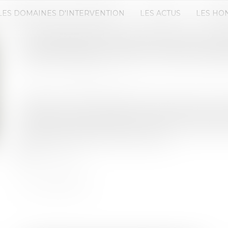
LES DOMAINES D'INTERVENTION
LES ACTUS
LES HO
LES PROMOTEURS VEULENT UN V
CONSTRUIRE COVID" POUR ENRA
Publié le :
10/06/2020
Source :
www.batiactu.com
Enrayer la "chute vertigineuse" des mises en vente
Fédération des promoteurs immobiliers d'Ile-de-F
d'une procédure spéciale d'instruction des dem
début de la crise et la fin de l'année...
Lire la suite