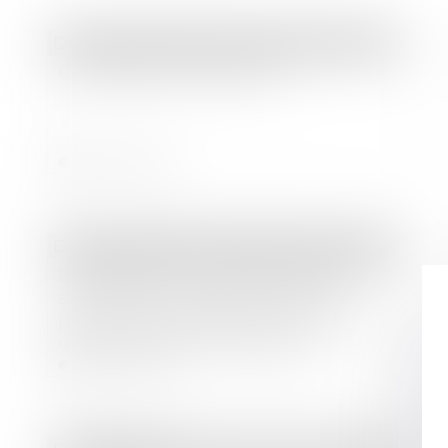
Droit des sociétés
/
Droit des sociétés commerciales et professionnelles
Constitution d'une SARL
Lire la suite
Droit immobilier
/
Droit de la construction
Possibilité pour l’administration de
subordonner la délivrance d'un
permis de construire à la création
d'une servitude de passage
Lire la suite