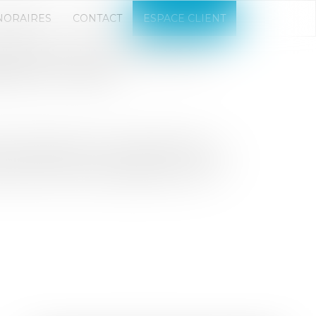
NORAIRES
CONTACT
ESPACE CLIENT
EULENT UN "PERMIS DE
YER LA CRISE
 de logements. C'est l'objectif de la
rance (FPI IDF), qui propose la création
andes d'urbanisme déposées entre le