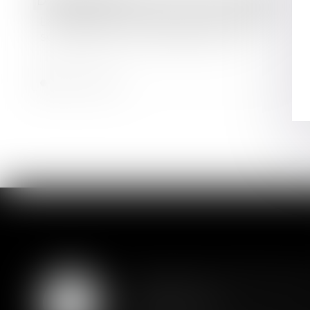
Droit bancaire
La signature électronique simplifie la
souscription d'un prêt personnel
Lire la suite
Assurance constructio
07
couverture