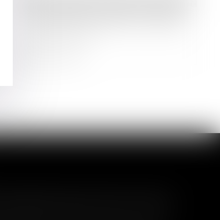
Droit immobilier
/
Droit de la construction
Les promoteurs veulent un veulent
un "permis de construire covid" pour
enrayer la crise
Lire la suite
l garanti peut exclure toute