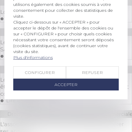
Droit bancaire
utilisons également des cookies soumis à votre
consentement pour collecter des statistiques de
Loi Pacte et crypto monnaie
visite.
Lire la suite
Cliquez ci-dessous sur « ACCEPTER » pour
accepter le dépôt de l'ensemble des cookies ou
Droit des sociétés
/
Procédures collectives
sur « CONFIGURER » pour choisir quels cookies
nécessitant votre consentement seront déposés
Le sort des cotisations sociales du gérant d'une
(cookies statistiques), avant de continuer votre
SARL placée en liquidation judiciaire
visite du site.
Lire la suite
Plus d'informations
Droit immobilier
/
Droit de la construction
CONFIGURER
REFUSER
Le promoteur en retard sur la construction peut
ACCEPTER
être redevable d'indemnités prévues par le droit
commun des contrats
Lire la suite
Droit des sociétés
/
Droit des sociétés commerciale
L'associé qui se retire d'une société doit libérer
ses apports