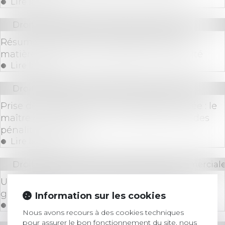
Lire la suite
Droit des sociétés
/
Procédures collectives
Résumé des dernières jurisprudences en
matière de droit des entreprises en difficulté
Lire la suite
Droit immobilier
/
Droit de la construction
Prise de possession de l'immeuble anticipée : le
maître d'ouvrage ne peut pas prétendre à des
pénalités de retard
Lire la suite
Droit des sociétés
/
Droit des sociétés commerciale
Un extrait Kbis numérique bientôt délivré
gratuitement
Information sur les cookies
Lire la suite
Nous avons recours à des cookies techniques
pour assurer le bon fonctionnement du site, nous