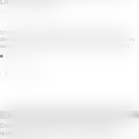
DES CONTRATS
Publié le :
03/04/2019
Source :
www.lavieimmo.com
Un promoteur refusait de verser les indemnités
demandées par l'acquéreur. Il pensait que seules les
sanctions prévues dans le contrat le concernaient...
Lire la suite
Droit des sociétés
/
Droit des sociétés commerciale
Dissolution d’une société civile de moyens :
quelles conséquences pour les associés?