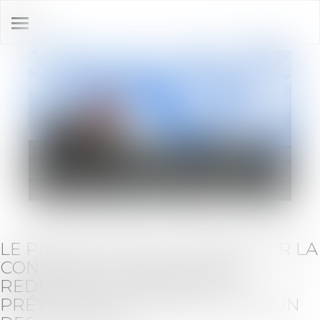
Ouvrir
le
menu
LE PROMOTEUR EN RETARD SUR LA
CONSTRUCTION PEUT ÊTRE
REDEVABLE D'INDEMNITÉS
PRÉVUES PAR LE DROIT COMMUN