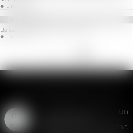
Lire la suite
Droit bancaire
Baisse des frais bancaires en 2019
Lire la suite
<<
<
...
189
190
191
192
193
194
195
>
>>
LES DERNIÈRES ACTUS
Liquidation judiciaire : un
07
plan de cession
AOÛT
définitivement arrêté fait