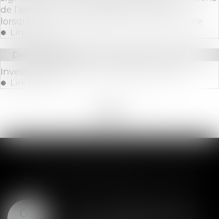
de l’article L.622-7 du Code de commerce
lorsqu’elles sont rappelées par la lettre initiale
Lire la suite
Droit bancaire
Investir dans le bitcoin : prudence ! | AMF
Lire la suite
<<
<
...
12
13
14
15
16
17
18
...
>
>>
LES DERNIÈRES ACTUS
SAS : la violation d'une
05
clause de préemption