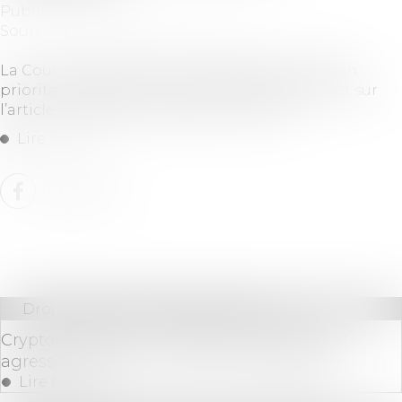
Publié le :
17/07/2025
Source :
www.lemag-juridique.com
La Cour de cassation a été saisie d’une question
prioritaire de constitutionnalité (QPC) portant sur
l’article L. 626-31 du Code de commerce...
Lire la suite
Droit bancaire
/
Cryptomonnaies
Cryptomonnaies : une femme violemment
agressée devant son mari et ses enfants
Lire la suite