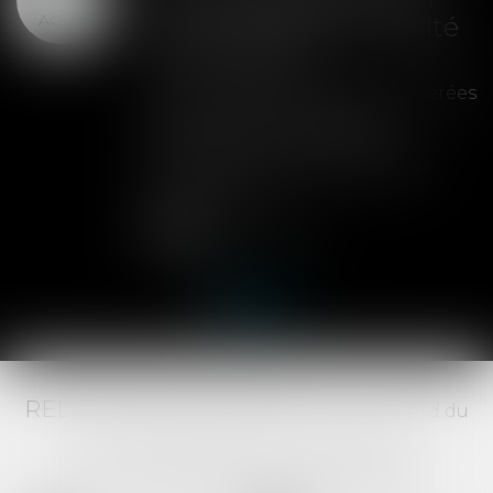
AOÛT
peut entraîner la nullité
de la cession
Les clauses de préemption insérées
dans les statuts d'une SAS
permettent aux associés de
contrôler l'entrée de nouveaux
actionnaires...
Lire la suite
RED AVOCATS ASSOCIÉS -
20 Boulevard du
Jeu de Paume, 34000 MONTPELLIER -
Tél :
04 67 29 68 34
-
Fax :
04 67 29 65 52