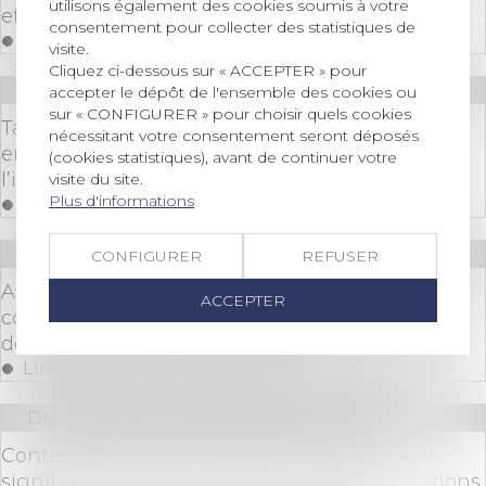
utilisons également des cookies soumis à votre
effectifs par une société : attention sanction !
consentement pour collecter des statistiques de
Lire la suite
visite.
Cliquez ci-dessous sur « ACCEPTER » pour
Droit des sociétés
/
Levées de fonds
accepter le dépôt de l'ensemble des cookies ou
sur « CONFIGURER » pour choisir quels cookies
Talon.One lève 114 millions d’euros pour faire
nécessitant votre consentement seront déposés
entrer la fidélité client dans l’ère de
(cookies statistiques), avant de continuer votre
l’infrastructure
visite du site.
Plus d'informations
Lire la suite
Droit bancaire
CONFIGURER
REFUSER
Administration légale et fonctionnement du
ACCEPTER
compte bancaire d’un mineur : la banque doit
demander l’accord des parents
Lire la suite
Droit des sociétés
/
Procédures collectives
Contestation de la créance : l’acte de
signification n’a pas à reproduire les dispositions