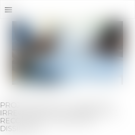
Ouvrir
le
menu
PROJET DE PLAN : LA QPC EST
IRRECEVABLE EN L’ABSENCE DE
RECOURS DU CRÉANCIER
DISSIDENT !