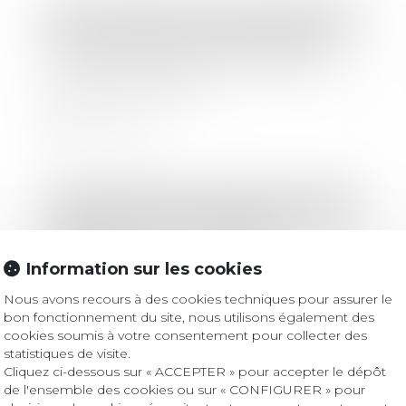
Droit immobilier
/
Droit de la propriété
Une nouvelle action en bornage
implique que la limite séparative soit
devenue incertaine
Lire la suite
Droit des sociétés
/
Procédures collectives
Redressement et liquidation
judiciaire : ordre des paiements des
Information sur les cookies
créanciers
Nous avons recours à des cookies techniques pour assurer le
Lire la suite
bon fonctionnement du site, nous utilisons également des
cookies soumis à votre consentement pour collecter des
statistiques de visite.
Cliquez ci-dessous sur « ACCEPTER » pour accepter le dépôt
Droit commercial
/
Baux commerciaux
de l'ensemble des cookies ou sur « CONFIGURER » pour