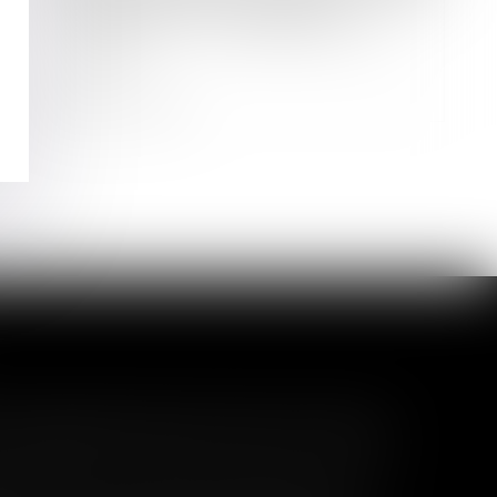
Liquidation d’une société de
maintenance : revendication d’un
aéronef
Lire la suite
l garanti peut exclure toute
 pas un certain montant, l'assuré ne peut