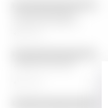
Droit immobilier
/
Droit de la construction
Comment la garantie de bon
fonctionnement protège le
propriétaire et la construction ?
Lire la suite
Droit des sociétés
/
Transmission d’entreprise
Transmission familiale d’une
entreprise : pour ou contre ?
Lire la suite
Droit bancaire
/
Comptes et moyens de paiement