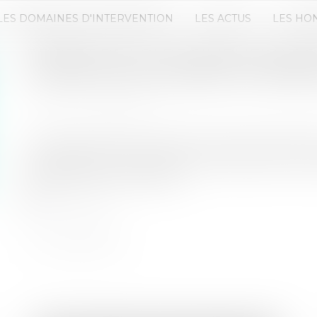
LES DOMAINES D'INTERVENTION
LES ACTUS
LES HO
PROJET DE LOI DE SIMPLIFICATI
LOYERS POUR LES BAUX COMME
Publié le :
16/04/2024
Source :
www.legifiscal.fr
Le Gouvernement a annoncé que serait présent da
simplification le principe de mensualisation des
plafonnement des dépôts...
Lire la suite