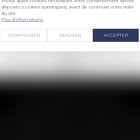
choisir quels cookies nécessitant votre consentement seront
Projet de loi de simplification :
déposés (cookies statistiques), avant de continuer votre visite
mensualisation des loyers pour les
du site.
baux commerciaux
Plus d'informations
Lire la suite
ACCEPTER
CONFIGURER
REFUSER
<<
<
...
56
57
58
59
60
61
62
...
>
>>
LES DERNIÈRES ACTUS
n : le dépassement du montant maxima
imite sa garantie aux opérations dont le coût n'excède