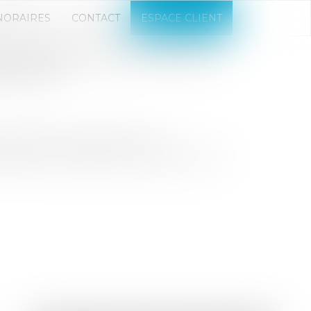
NORAIRES
CONTACT
ESPACE CLIENT
ON : MENSUALISATION DES
RCIAUX
ns le futur projet de loi de
 loyers pour les baux commerciaux et le