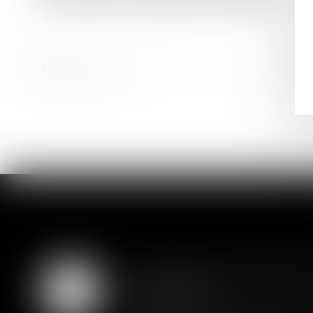
Taux d’usure à compter d’avril 2024
Lire la suite
Assurance constructio
07
couverture
AOÛT
Lorsqu'un contrat d'assurance l