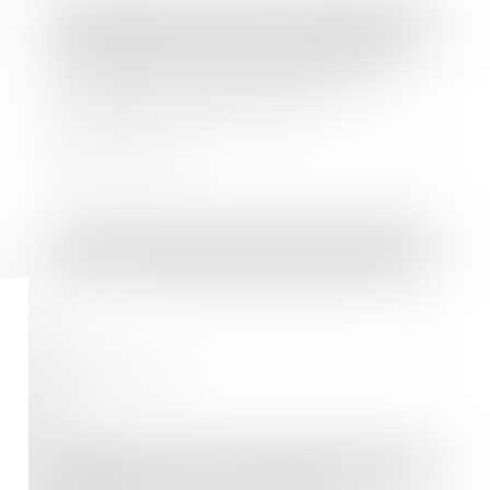
Droit bancaire
/
Comptes et moyens de paiement
Défaut d’exécution d’une opération
de paiement : quid du régime de
responsabilité applicable ?
Lire la suite
Droit immobilier
/
Droit de la propriété
PTZ : les nouvelles dispositions 2024
Lire la suite
Droit des sociétés
/
Procédures collectives