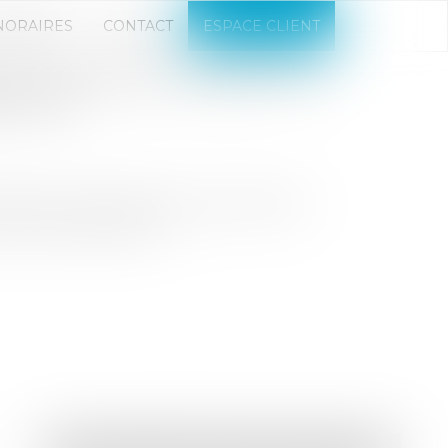
NORAIRES
CONTACT
ESPACE CLIENT
S TOUJOURS LE DROIT AU
NT.FR
dit à la consommation, elle peut être
fait des exceptions...
Droit immobilier
/
Droit de la construction