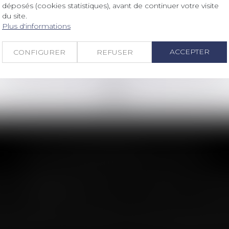
constructeur qu'à la levée des
déposés (cookies statistiques), avant de continuer votre visite
réserves
du site.
Plus d'informations
Lire la suite
ACCEPTER
CONFIGURER
REFUSER
<<
<
...
172
173
174
175
176
177
178
...
>
>>
LES DERNIÈRES ACTUS
n : le dépassement du montant maxima
imite sa garantie aux opérations dont le coût n'excède
 assureur s'il intervient sur un chantier dépassant ce 