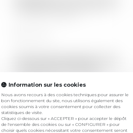
L'impact des mesures sanitaires sur
les crédits immobiliers ?
Lire la suite
Droit immobilier
/
Copropriété
Tri et lutte contre le gaspillage :
nouvelle obligation du syndic de
copropriété
Information sur les cookies
Nous avons recours à des cookies techniques pour assurer le
Lire la suite
bon fonctionnement du site, nous utilisons également des
cookies soumis à votre consentement pour collecter des
statistiques de visite.
Cliquez ci-dessous sur « ACCEPTER » pour accepter le dépôt
Droit immobilier
/
Droit de la construction
de l'ensemble des cookies ou sur « CONFIGURER » pour
Le solde du prix n'est dû au
choisir quels cookies nécessitant votre consentement seront