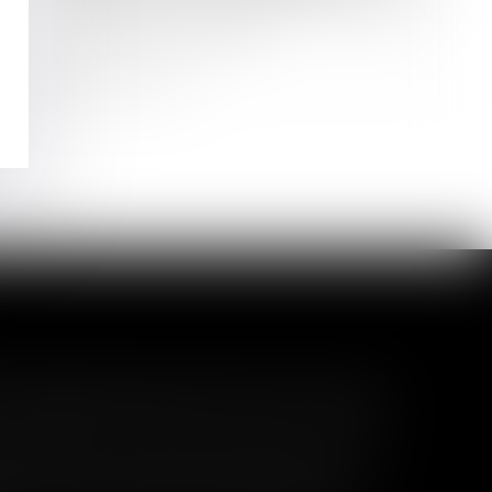
syndicat en cas de travaux irréguliers
réalisés par le syndic
Lire la suite
l garanti peut exclure toute
 pas un certain montant, l'assuré ne peut
seuil sans avoir obtenu l'extension de