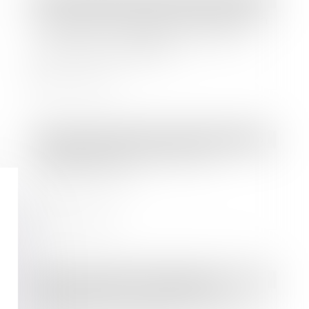
Contrat de rénovation et prescription
de l’action en réparation des tiers
contre le sous-traitant
Lire la suite
Droit des sociétés
/
Droit des sociétés commerciales et professionnelles
Investissement en SCPI : les
différents choix
Lire la suite
Droit immobilier
/
Copropriété
Indemnisation du préjudice du