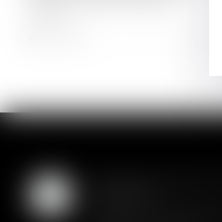
durée du mandat du liquidateur
amiable
Lire la suite
Assurance constructio
07
couverture
AOÛT
Lorsqu'un contrat d'assurance l
prétendre à la couverture de son