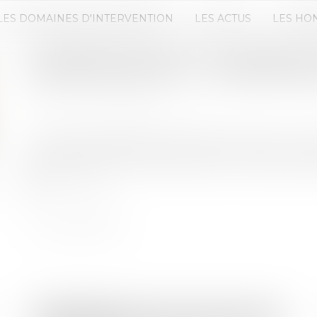
LES DOMAINES D'INTERVENTION
LES ACTUS
LES HO
UN PRÊTEUR FAUTIF NE PERD PA
REMBOURSEMENT - LINDEPENDA
Publié le :
17/03/2020
Source :
www.lindependant.fr
Si la banque débloque trop tôt les fonds d'un cré
privée du droit au remboursement, mais la justice 
Lire la suite
Droit bancaire