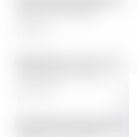
Covid 19 : Paiement des loyers
commerciaux et des factures
d'énergie ?
Lire la suite
Droit bancaire
Un prêteur fautif ne perd pas
toujours le droit au remboursement -
lindependant.fr
Lire la suite
Droit des sociétés
/
Procédures collectives
Société civile : pas de limite à la