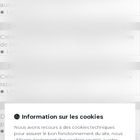
aucune condition de forme !
Lire la suite
Droit des sociétés
/
Transmission d’entreprise
Créateurs d'entreprise : modification des règles
de l'ARCE et de l’ARE au 1er avril 2025
Lire la suite
Droit des sociétés
/
Procédures collectives
Créance antérieure et non-concurrence : deux
rappels de la Cour de cassation
Lire la suite
Droit immobilier
/
Droit de la construction
Diagnostic d'assainissement erroné : un
Information sur les cookies
préjudice certain pour l'acquéreur
Nous avons recours à des cookies techniques
Lire la suite
pour assurer le bon fonctionnement du site, nous
utilisons également des cookies soumis à votre