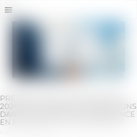
Ouvrir
le
menu
PRÉSENTATION DU BAROMÈTRE
2024 DES FUSIONS ET ACQUISITIONS
DANS LE SECTEUR DE L'ASSURANCE
EN EUROPE DE FTI CONSULTING
Publié le :
04/04/2025