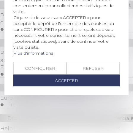
Droit bancaire
/
Comptes et moyens de paiement
consentement pour collecter des statistiques de
visite.
Proposition de loi cherchant à encadrer la
Cliquez ci-dessous sur « ACCEPTER » pour
clôture des comptes bancaires
accepter le dépôt de l'ensemble des cookies ou
Lire la suite
sur « CONFIGURER » pour choisir quels cookies
nécessitant votre consentement seront déposés
(cookies statistiques), avant de continuer votre
Droit des sociétés
/
Fusions et acquisitions
visite du site.
Présentation du Baromètre 2024 des fusions et
Plus d'informations
acquisitions dans le secteur de l'assurance en
Europe de FTI Consulting
CONFIGURER
REFUSER
Lire la suite
ACCEPTER
Droit bancaire
/
Cryptomonnaies
Euro numérique : de quoi s'agit-il ?
Lire la suite
Droit des sociétés
/
Droit des sociétés commerciale
Help ! : une aide adaptée pour les travailleurs