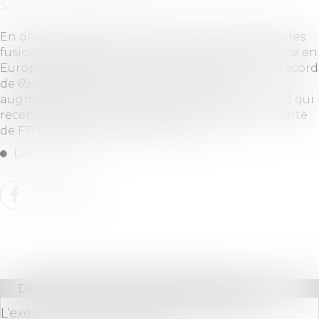
Source :
www.boursier.com
En dépit des défis macroéconomiques, l'activité des
fusions-acquisitions dans le secteur de l'assurance en
Europe est restée forte en 2024, atteignant un record
de 694 opérations annoncées - soit une
augmentation de plus de 20% par rapport à 2023 qui
recensait 574 opérations, selon une analyse récente
de FTI Consulting, Inc. (NYSE : FCN)...
Lire la suite
Droit commercial
/
Baux commerciaux
L’exercice du droit d’option n’est soumis à