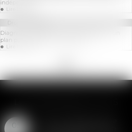
indépendants
Lire la suite
Droit immobilier
Diagnostic de performance énergétique : un
plan pour restaurer la confiance
Lire la suite
<<
<
...
24
25
26
27
28
29
30
...
>
>>
LES DERNIÈRES ACTUS
SAS : la violation d'une
05
clause de préemption