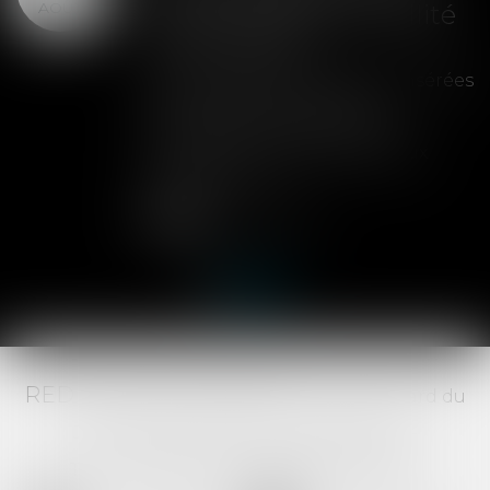
AOÛT
peut entraîner la nullité
de la cession
Les clauses de préemption insérées
dans les statuts d'une SAS
permettent aux associés de
contrôler l'entrée de nouveaux
actionnaires...
Lire la suite
RED AVOCATS ASSOCIÉS -
20 Boulevard du
Jeu de Paume, 34000 MONTPELLIER -
Tél :
04 67 29 68 34
-
Fax :
04 67 29 65 52