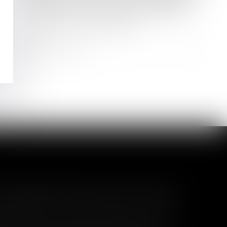
Les textes sur les clauses statutaires
d'exclusion dans les SAS ne violent
pas le droit de propriété
Lire la suite
l garanti peut exclure toute
 pas un certain montant, l'assuré ne peut