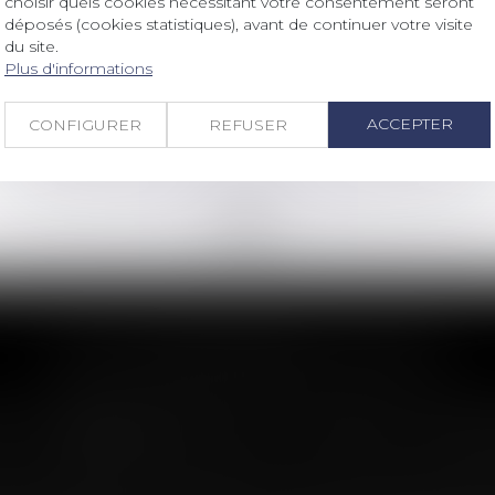
choisir quels cookies nécessitant votre consentement seront
L'obligation d'entretien du
déposés (cookies statistiques), avant de continuer votre visite
propriétaire ne cesse pas avec la fin
du site.
du bail
Plus d'informations
Lire la suite
ACCEPTER
CONFIGURER
REFUSER
<<
<
...
97
98
99
100
101
102
103
...
>
>>
LES DERNIÈRES ACTUS
n : le dépassement du montant maxima
imite sa garantie aux opérations dont le coût n'excède