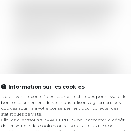
Droit des sociétés
/
Droit des sociétés commerciales et professionnelles
Cautionnement disproportionné et
caractère averti de l’emprunteur
apte à mesurer le risque, du fait de
ses compétences
Lire la suite
Droit bancaire
Paiement du salaire -Le salaire et les
prestations sociales ne peuvent plus
Information sur les cookies
être versés sur le compte bancaire
d'un tiers
Nous avons recours à des cookies techniques pour assurer le
Lire la suite
bon fonctionnement du site, nous utilisons également des
cookies soumis à votre consentement pour collecter des
statistiques de visite.
Cliquez ci-dessous sur « ACCEPTER » pour accepter le dépôt
Droit immobilier
/
Baux d'habitation
de l'ensemble des cookies ou sur « CONFIGURER » pour