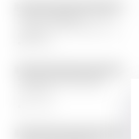
Droit commercial
/
Baux commerciaux
Convention réglementée : intérêt
indirect du dirigeant et
conséquences dommageables pour
la société
Lire la suite
Droit commercial
/
Baux commerciaux
Prescription de la demande en
requalification d’un bail en bail
commercial
Lire la suite
Droit immobilier
/
Droit de la construction