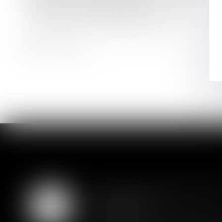
Performance énergétique et
environnementale des constructions
temporaires ou de petite surface
Lire la suite
Assurance constructio
07
couverture
AOÛT
Lorsqu'un contrat d'assurance l