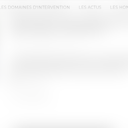
LES DOMAINES D'INTERVENTION
LES ACTUS
LES HO
PRESCRIPTION DE LA DEMANDE 
BAIL EN BAIL COMMERCIAL
Publié le :
17/01/2023
Source :
www.actu-juridique.fr
Une société donne en location pour une durée d
une station de lavage décrite comme entièremen
délai la bailleresse donne congé à la locataire et ..
Lire la suite