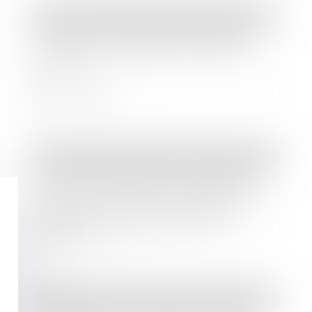
Droit immobilier
/
Droit de la construction
L'assureur dommages ouvrage doit
assurer une réparation efficace et
pérenne
Lire la suite
Droit des sociétés
/
Procédures collectives
Décès de l’entrepreneur individuel
en état de cessation des paiements :
quelle emprise pour la procédure
collective ? < Ouverture d’une
procédure collective
Lire la suite
Droit des sociétés
/
Droit des sociétés commerciales et professionnelles