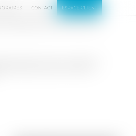
NORAIRES
CONTACT
ESPACE CLIENT
EN REQUALIFICATION D’UN
e sept années un terrain nu supportant
t démontable.Lorsque à l’issue de ce
.