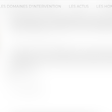
LES DOMAINES D'INTERVENTION
LES ACTUS
LES HO
POURQUOI LA BCE ÉMET-T-ELLE D
RÉGLEMENTATIONS EUROPÉENNE
Publié le :
19/09/2023
Source :
www.ecb.europa.eu
Compte tenu de notre rôle et de notre haut degr
centrale de l’euro, les législateurs européens ou
lorsqu’ils proposent de nouveaux projets de rég
attributions...
Lire la suite