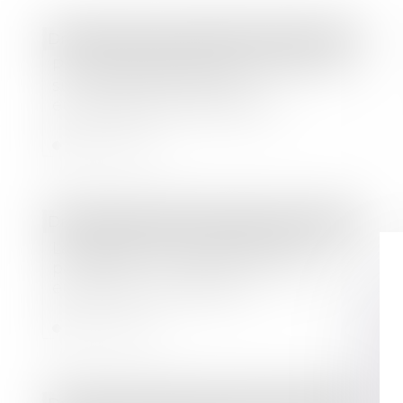
Droit bancaire
/
Comptes et moyens de paiement
Pourquoi la BCE émet-t-elle des avis
sur les réglementations
européennes et nationales ?
Lire la suite
Droit des sociétés
/
Procédures collectives
La déclaration de cessation des
paiements : un acte crucial pour les
entreprises en difficulté
Lire la suite