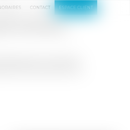
NORAIRES
CONTACT
ESPACE CLIENT
ES AVIS SUR LES
S ET NATIONALES ?
é d’expertise en tant que banque
 nationaux doivent nous consulter
lementation pouvant peser sur nos