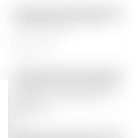
Droit des sociétés
/
Transmission d’entreprise
Mois de la transmission reprise
d'entreprise 2023
Lire la suite
Droit bancaire
/
Comptes et moyens de paiement
Engagement de la responsabilité de
l’établissement payeur en l’absence
d’authentification préalable au
paiement
Lire la suite