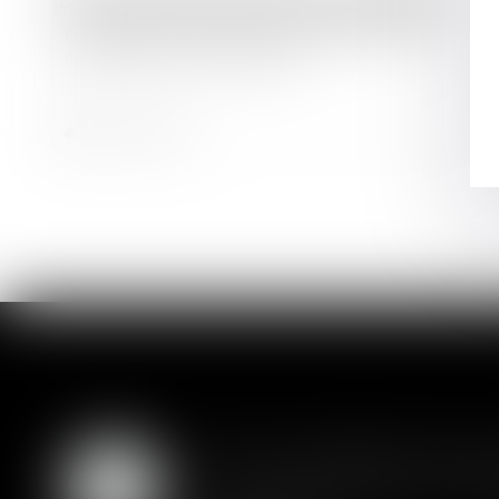
Droit des sociétés
/
Droit des sociétés commerciales et professionnelles
Cession de contrôle commerciale et
solidarité entre cédants
Lire la suite
SAS : la violation d'un
05
Les clauses de préemption insér