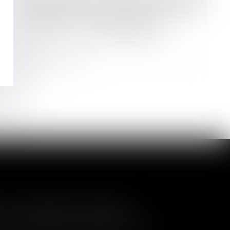
Droit des sociétés
/
Procédures collectives
Un abandon de créance pour
préserver le chiffre d'affaires : une
aide commercial déductible ?
Lire la suite
a nullité de la cession
és de contrôler l'entrée de nouveaux