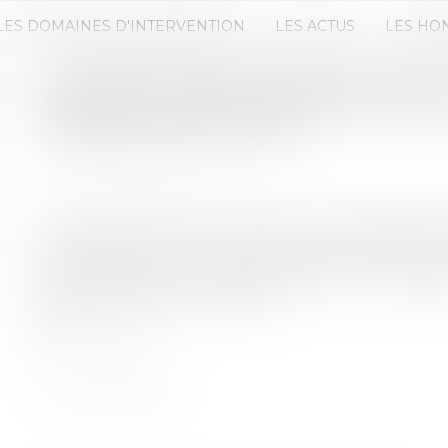
LES DOMAINES D'INTERVENTION
LES ACTUS
LES HO
LA PORTE D’ENTRÉE VERS LA DEF
POURSUITE DE LA POPULARITÉ A
TERME SE PROFILENT
Publié le :
16/11/2023
Source :
fr.benzinga.com
L’émergence de la finance décentralisée (DeFi) re
financier, offrant une alternative sans précédent
cette révolution, se trouve l’Ethereum, une pla
catalyse l’évolution de la DeFi...
Lire la suite