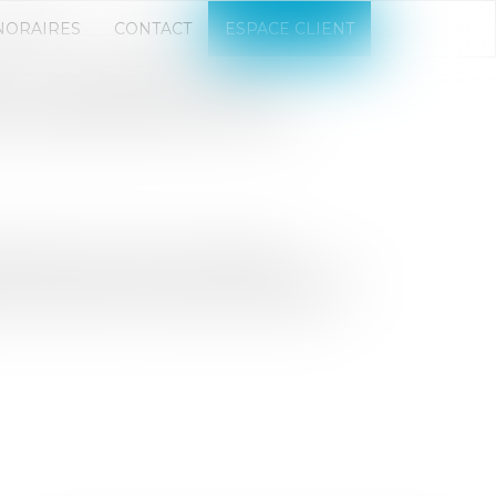
NORAIRES
CONTACT
ESPACE CLIENT
I : L’ETHEREUM À LA
LORS QUE LES ETFS À
définit les contours du paysage
 aux systèmes traditionnels. Au cœur de
teforme blockchain programmable qui