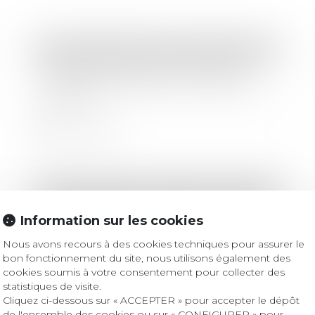
Droit des sociétés
/
Droit des sociétés commerciales et professionnelles
Une décision prise à l’unanimité
n’est pas constitutive d’un abus de
majorité
Lire la suite
Droit des sociétés
/
Procédures collectives
La prescription de l’action, à l’égard
Information sur les cookies
de la caution, est interrompue
jusqu’au terme de la procédure
Nous avons recours à des cookies techniques pour assurer le
collective
bon fonctionnement du site, nous utilisons également des
cookies soumis à votre consentement pour collecter des
Lire la suite
statistiques de visite.
Cliquez ci-dessous sur « ACCEPTER » pour accepter le dépôt
de l'ensemble des cookies ou sur « CONFIGURER » pour