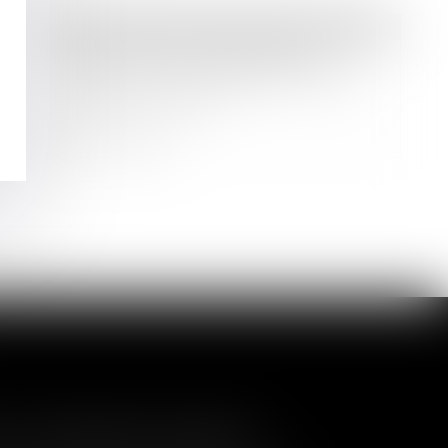
Droit des sociétés
/
Transmission d’entreprise
Transmission d’entreprise aux
proches : vers un renforcement de
l’abattement fiscal
Lire la suite
a nullité de la cession