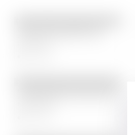
Droit immobilier
/
Droit de la construction
Qu'est-ce qu'une extension de
construction quand le PLU ne le
précise pas ?
Lire la suite
Droit immobilier
/
Droit de la propriété
Une agence garde-t-elle son droit à
indemnisation en cas de vente avec
baisse de prix ?
Lire la suite