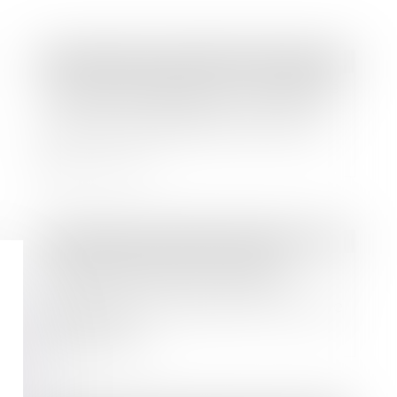
Droit bancaire
/
Comptes et moyens de paiement
Prêt remboursable in fine : rappel de
l’étendue de l’obligation de mise en
garde de l’établissement bancaire
Lire la suite
Droit bancaire
/
Cryptomonnaies
La porte d’entrée vers la DeFi :
l’Ethereum à la poursuite de la
popularité alors que les ETFs à terme
se profilent
Lire la suite