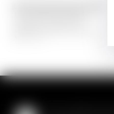
Droit commercial
/
Baux commerciaux
Le non-respect des conditions
suspendant la clause résolutoire
emporte son acquisition, peu
importe la mauvaise foi du bailleur
Lire la suite
SAS : la violation d'un