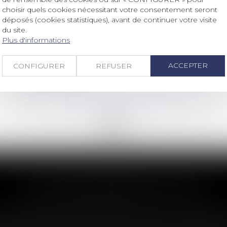
choisir quels cookies nécessitant votre consentement seront
Droit des sociétés
/
Levées de fonds
déposés (cookies statistiques), avant de continuer votre visite
Numalis lève 5 millions d’euros pour
du site.
ses solutions de validation des
Plus d'informations
algorithmes d'IA par méthode
formelle
ACCEPTER
CONFIGURER
REFUSER
Lire la suite
<<
<
...
69
70
71
72
73
74
75
...
>
>>
LES DERNIÈRES ACTUS
e clause de préemption peut entraîner l