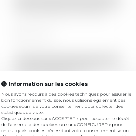
Baux commerciaux : vigilance autour
du délai de délivrance du congé
Lire la suite
Droit immobilier
/
Droit de la construction
Le recours à l'architecte est-il
toujours obligatoire?
Information sur les cookies
Nous avons recours à des cookies techniques pour assurer le
Lire la suite
bon fonctionnement du site, nous utilisons également des
cookies soumis à votre consentement pour collecter des
statistiques de visite.
Cliquez ci-dessous sur « ACCEPTER » pour accepter le dépôt
de l'ensemble des cookies ou sur « CONFIGURER » pour
choisir quels cookies nécessitant votre consentement seront