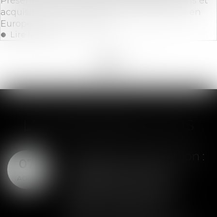
Présentation du Baromètre 2024 des fusions et
acquisitions dans le secteur de l'assurance en
Europe de FTI Consulting
Lire la suite
<<
<
...
24
25
26
27
28
29
30
...
>
>>
LES DERNIÈRES ACTUS
Assurance construction :
07
le dépassement du
AOÛT
montant maximal
garanti peut exclure
toute couverture