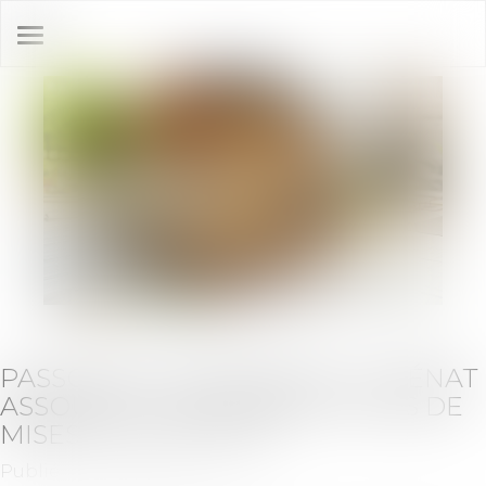
Ouvrir
le
menu
PASSOIRES THERMIQUES : LE SÉNAT
ASSOUPLIT LES INTERDICTIONS DE
MISES EN LOCATION
Publié le :
09/04/2025