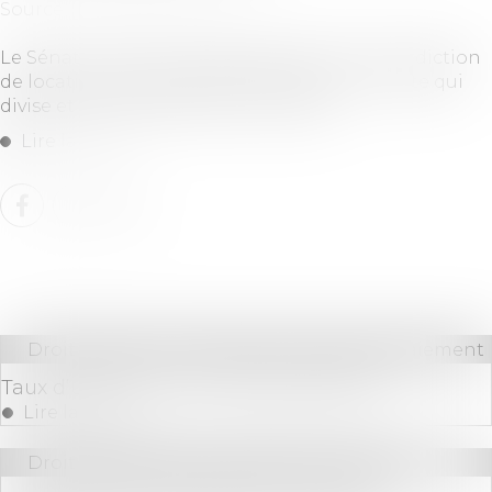
Source :
www.batiweb.com
Le Sénat a voté un assouplissement de l’interdiction
de location des passoires thermiques. Un texte qui
divise et dont l'issue reste incertaine...
Lire la suite
Droit bancaire
/
Comptes et moyens de paiement
Taux d’usure pour le 2d trimestre 2025
Lire la suite
Droit des sociétés
/
Procédures collectives