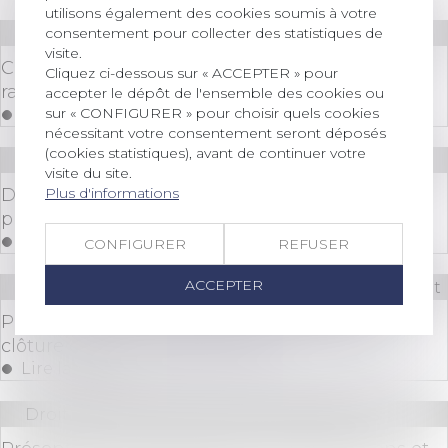
utilisons également des cookies soumis à votre
consentement pour collecter des statistiques de
Droit des sociétés
/
Procédures collectives
visite.
Créance antérieure et non-concurrence : deux
Cliquez ci-dessous sur « ACCEPTER » pour
rappels de la Cour de cassation
accepter le dépôt de l'ensemble des cookies ou
sur « CONFIGURER » pour choisir quels cookies
Lire la suite
nécessitant votre consentement seront déposés
(cookies statistiques), avant de continuer votre
Droit immobilier
/
Droit de la construction
visite du site.
Plus d'informations
Diagnostic d'assainissement erroné : un
préjudice certain pour l'acquéreur
Lire la suite
CONFIGURER
REFUSER
ACCEPTER
Droit bancaire
/
Comptes et moyens de paiement
Proposition de loi cherchant à encadrer la
clôture des comptes bancaires
Lire la suite
Droit des sociétés
/
Fusions et acquisitions