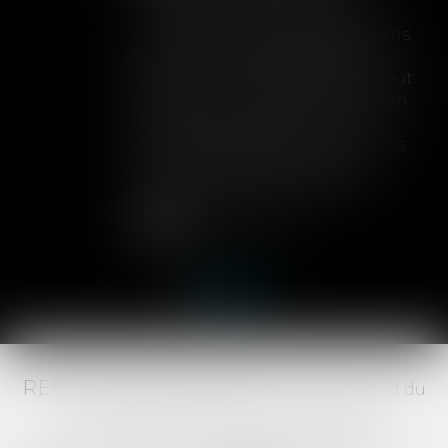
Lorsqu'un contrat d'assurance
limite sa garantie aux opérations
dont le coût n'excède pas un
certain montant, l'assuré ne peut
prétendre à la couverture de son
assureur s'il intervient sur un
chantier dépassant ce seuil sans
avoir obtenu l'extension de
garantie prévue au contrat...
Lire la suite
RED AVOCATS ASSOCIÉS -
20 Boulevard du
Jeu de Paume, 34000 MONTPELLIER -