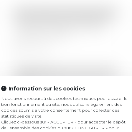
Droit immobilier
/
Droit de la construction
Bonus-malus sur les contributions
chômage : le BTP fait-il partie des
secteurs concernés ?
Lire la suite
Droit bancaire
Livret A : un meilleur taux dès le 1er
août ?
Information sur les cookies
Nous avons recours à des cookies techniques pour assurer le
bon fonctionnement du site, nous utilisons également des
Lire la suite
cookies soumis à votre consentement pour collecter des
statistiques de visite.
Cliquez ci-dessous sur « ACCEPTER » pour accepter le dépôt
de l'ensemble des cookies ou sur « CONFIGURER » pour