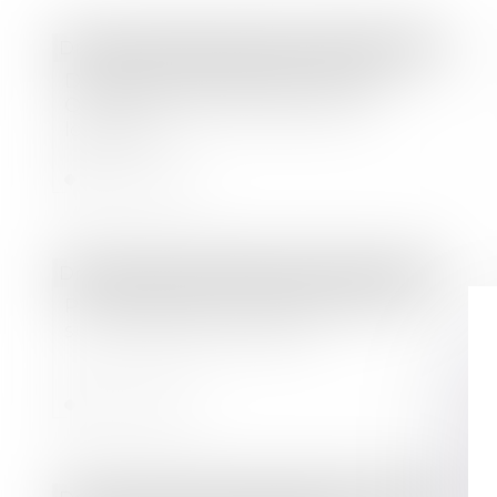
Droit immobilier
/
Cession et gestion d'immeuble
Diagnostic Obligatoire Location :
Quel diagnostic nécessaire à la
location ?
Lire la suite
Droit commercial
/
Baux commerciaux
Pas de bail sans accord des parties
sur la chose et sur le prix
Lire la suite