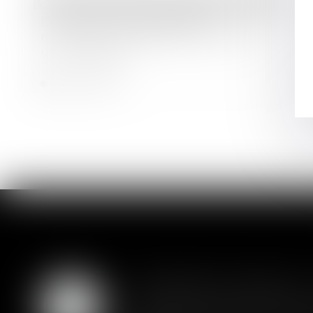
Droit immobilier
/
Droit de la construction
Dissimuler l’impossibilité de
reconstruire à l’identique constitue
un vice caché
Lire la suite
Liquidation judiciaire 
07
L'adoption définitive d'un plan 