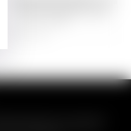
Droit immobilier
/
Copropriété
Vente par adjudication d’un lot de
copropriété : l’adjudicataire supporte
le coût de l’état daté
Lire la suite
té fait obstacle à son extension
 procédure de liquidation judiciaire à une