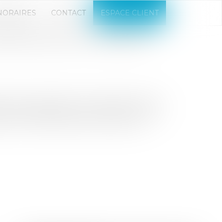
NORAIRES
CONTACT
ESPACE CLIENT
ARTIES SUR LA CHOSE ET
e bail proposé par le propriétaire n’est
mes correspondant au loyer, dès lors que
re l’a informé de sa renonciation à