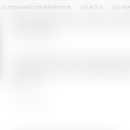
LES DOMAINES D'INTERVENTION
LES ACTUS
LES HO
PAS DE BAIL SANS ACCORD DES P
SUR LE PRIX
Publié le :
20/07/2021
Source :
www.efl.fr
L’occupant de locaux qui n’a pas signé le projet d
pas titulaire d’un bail, même s’il a payé des som
ce paiement est intervenu après que le propriétai
signer le bail...
Lire la suite