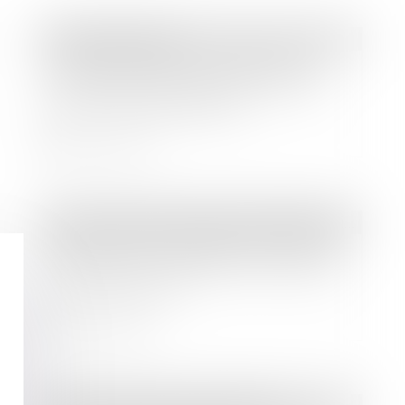
Droit des sociétés
Le quitus donné au dirigeant par
l’assemblée générale ne l’exonère
pas de sa responsabilité
Lire la suite
Droit immobilier
/
Cession et gestion d'immeuble
Vente d’un immeuble à une société
de crédit-bail : étalement de la plus-
value de cession
Lire la suite