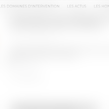
LES DOMAINES D'INTERVENTION
LES ACTUS
LES HO
PARTICIPER À UNE ASSEMBLÉE 
COPROPRIÉTAIRES À DISTANCE
Publié le :
03/09/2019
Source :
www.lemonde.fr
Il va devenir difficile d’inventer des excuses pour
générale annuelle de l’immeuble...
Lire la suite
Droit immobilier
/
Copropriété