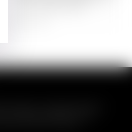
fournie au débiteur après l’ouverture
d'une procédure collective
Lire la suite
indemnisation complémentaire ?
un arrêt du 8 juillet 2026, la Cour de
situation d'origine, ne laisse pas