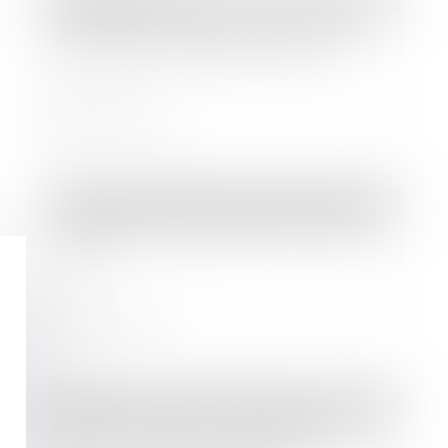
Étendue de l’obligation de payer les
échéances d’un prêt cautionné
Lire la suite
Droit des sociétés
/
Droit des sociétés commerciales et professionnelles
Changement d'adresse d'un associé
de SCI
Lire la suite
Droit des sociétés
/
Procédures collectives
Créance née d’une prestation