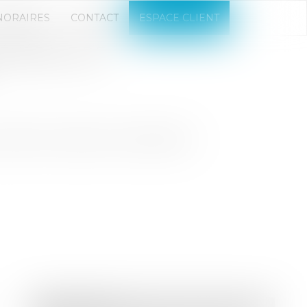
NORAIRES
CONTACT
ESPACE CLIENT
GÉNÉRALE DE
 justifier son absence à l’assemblée
Droit bancaire