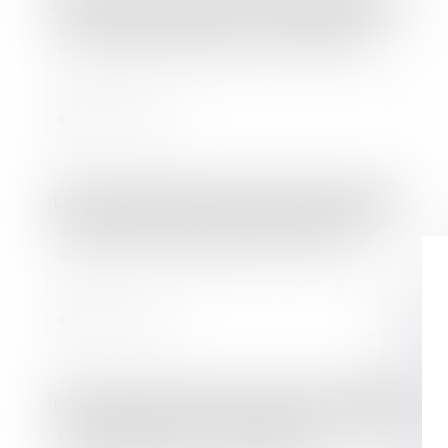
Cession d'entreprise : Présentation,
modalités et précautions à prendre
Lire la suite
Droit immobilier
/
Droit de la construction
Poursuite de la simplification des
règles en matière de construction
Lire la suite
Droit des sociétés
/
Procédures collectives
Conservation du pouvoir de