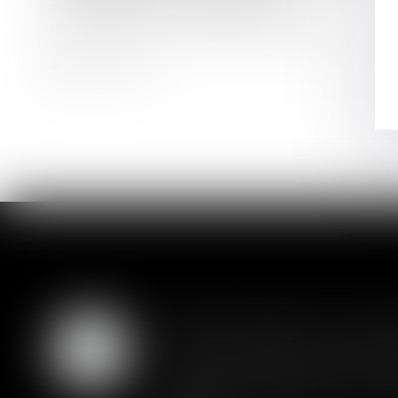
représentation par le dirigeant
d'entreprise en liquidation judiciaire
Lire la suite
Prêt en devises : l'an
07
L'annulation d'un contrat perme
AOÛT
cassation rappelle que l'annulati
nécessairement subsister un pré