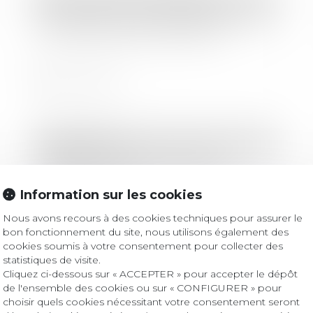
Participer à une assemblée générale
de copropriétaires à distance
Lire la suite
Droit bancaire
Modalités de saisine du juge
d'instruction par la commission de
surendettement
Information sur les cookies
Nous avons recours à des cookies techniques pour assurer le
Lire la suite
bon fonctionnement du site, nous utilisons également des
cookies soumis à votre consentement pour collecter des
statistiques de visite.
Cliquez ci-dessous sur « ACCEPTER » pour accepter le dépôt
Droit bancaire
de l'ensemble des cookies ou sur « CONFIGURER » pour
choisir quels cookies nécessitant votre consentement seront
Ordonnance de juillet 2019 relative