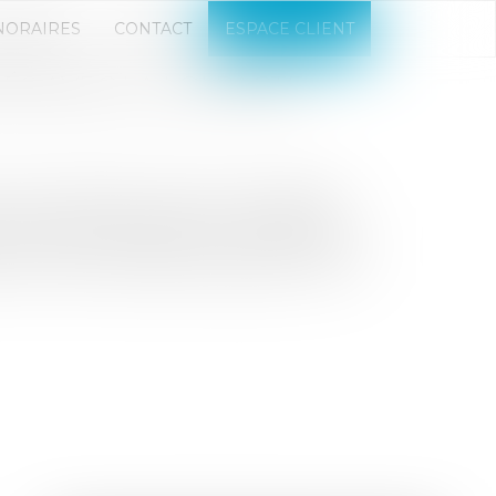
NORAIRES
CONTACT
ESPACE CLIENT
IÉS AVEC LA LOI PACTE
actions (sociétés anonymes, sociétés par
 actions) ne peuvent, on le rappelle,
ourant de leurs associés, actionnaires ou
t au moins 5 % de leur capital (C. mon.