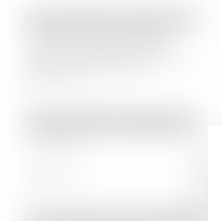
Droit des sociétés
/
Droit des sociétés commerciales et professionnelles
La communication du nombre
d'actions détenues par chaque
associé d'une société anonyme doit
être faite avant l'assemblée
Lire la suite
Droit des sociétés
/
Droit des sociétés commerciales et professionnelles
Les octrois d'avances simplifiés avec
la loi Pacte
Lire la suite
Droit des sociétés
/
Procédures collectives