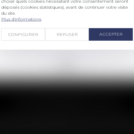
choisir quels cookies nécessitant votre consentement seront
déposés (cookies statistiques), avant de continuer votre visite
Condamnation in solidum des
du site.
auteurs et du bénéficiaire d’un
Plus d'informations
trouble manifestement illicite
ACCEPTER
CONFIGURER
REFUSER
Lire la suite
<<
<
...
188
189
190
191
192
193
194
...
>
>>
LES DERNIÈRES ACTUS
e clause de préemption peut entraîner l
ées dans les statuts d'une SAS permettent aux associ