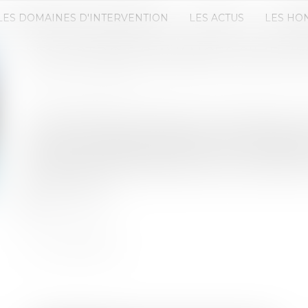
LES DOMAINES D'INTERVENTION
LES ACTUS
LES HO
LES OCTROIS D'AVANCES SIMPLIF
Publié le :
22/05/2019
Source :
www.efl.fr
Les sociétés civiles, les SARL et les sociétés par 
actions simplifiées et sociétés en commandite par
recevoir à titre habituel des avances en compte c
associés commanditaires que si ceux-ci détiennen
fin. art. L 312-2).
Lire la suite