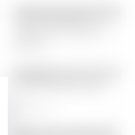
Droit des sociétés
/
Procédures collectives
La société qui dissimule ses
difficultés peut être sanctionnée sur
le fondement du manquement
d'initiés
Lire la suite
Droit bancaire
Menace de fragmentation pour le
secteur bancaire de la zone euro
Lire la suite
Droit des sociétés
/
Droit des sociétés commerciales et professionnelles