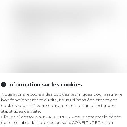
Droit bancaire
Suppression des clauses de
domiciliation dans les crédits
immobiliers
Lire la suite
Droit immobilier
/
Droit de la construction
Adaptation du contrat de
construction d'une maison
Information sur les cookies
individuelle
Nous avons recours à des cookies techniques pour assurer le
bon fonctionnement du site, nous utilisons également des
Lire la suite
cookies soumis à votre consentement pour collecter des
statistiques de visite.
Cliquez ci-dessous sur « ACCEPTER » pour accepter le dépôt
de l'ensemble des cookies ou sur « CONFIGURER » pour
Droit immobilier
/
Droit de la construction