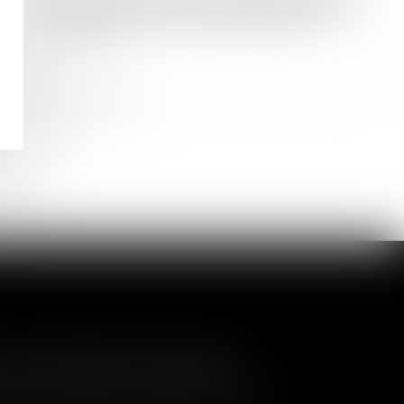
Loi PACTE : une nouvelle réforme
pour l’EIRL
Lire la suite
a nullité de la cession
és de contrôler l'entrée de nouveaux