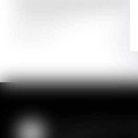
Le plan de sauvegarde n’allège pas
les obligations de la caution
personne morale
Lire la suite
SAS : la violation d'un
05
Les clauses de préemption insér