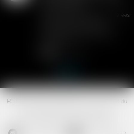
de la cession
Les clauses de préemption insérées
dans les statuts d'une SAS
permettent aux associés de
contrôler l'entrée de nouveaux
actionnaires...
Lire la suite
RED AVOCATS ASSOCIÉS -
20 Boulevard du
Jeu de Paume, 34000 MONTPELLIER -
Tél :
04 67 29 68 34
-
Fax :
04 67 29 65 52
NOUS CONTACTER
NOUS LOCALISER