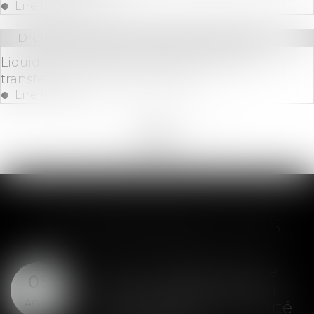
Lire la suite
Droit des sociétés
/
Procédures collectives
Liquidation judiciaire, location-gérance et
transfert des contrats de travail
Lire la suite
<<
<
...
54
55
56
57
58
59
60
...
>
>>
LES DERNIÈRES ACTUS
SAS : la violation d'une
05
clause de préemption
AOÛT
peut entraîner la nullité