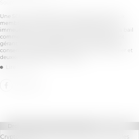
Source :
www.actu-juridique.fr
Une SCI, constituée par un couple dont les deux
membres sont associés, est propriétaire d’un
immeuble dont le rez-de-chaussée est donné à bail
commercial à une société dont l’un des deux est
gérant. Après la séparation du couple, la SCI lui
consent un prêt à usage, portant sur les premier et
deuxième étages de l’immeuble...
Lire la suite
Droit bancaire
/
Cryptomonnaies
Crypto-actifs : Bercy va renforcer ses contrôles