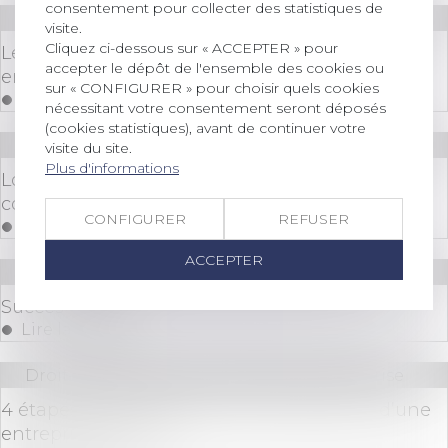
consentement pour collecter des statistiques de
Droit immobilier
/
Droit de la propriété
visite.
Cliquez ci-dessous sur « ACCEPTER » pour
Les nouveautés issues de la loi du 15 avril 2024
accepter le dépôt de l'ensemble des cookies ou
en matière immobilière
sur « CONFIGURER » pour choisir quels cookies
Lire la suite
nécessitant votre consentement seront déposés
(cookies statistiques), avant de continuer votre
Droit immobilier
/
Droit de la construction
visite du site.
Plus d'informations
Logements abordables : le projet de loi très
contesté
CONFIGURER
REFUSER
Lire la suite
ACCEPTER
Droit bancaire
/
Epargne et placements
Succès du PER
Lire la suite
Droit des sociétés
/
Transmission d’entreprise
4 étapes clés pour réussir la transmission d’une
entreprise familiale