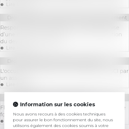
Lire la suite
Droit bancaire
/
Comptes et moyens de paiement
Responsabilité du banquier : la simple remise
d’une notice ne suffit pas à prouver l’exécution
du devoir d’information !
Lire la suite
Droit immobilier
/
Droit de la propriété
L'occupation gratuite de l'immeuble de la SCI par
un associé
Lire la suite
Droit des sociétés
/
Levées de fonds
Information sur les cookies
FlexAI émerge du mode furtif avec une levée de
Nous avons recours à des cookies techniques
fonds de 28,5 millions d'euros
pour assurer le bon fonctionnement du site, nous
Lire la suite
utilisons également des cookies soumis à votre