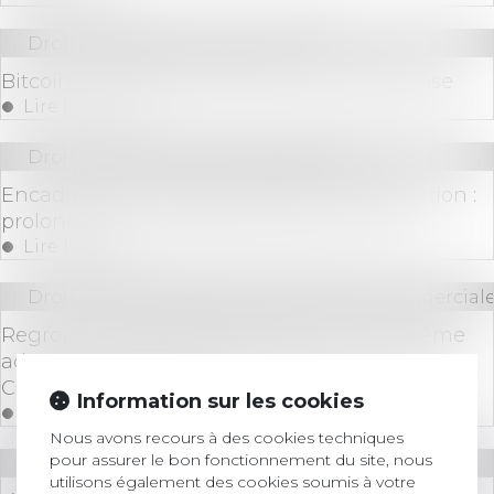
Droit bancaire
/
Cryptomonnaies
Bitcoin : La prédiction de prix choc de Bitwise
Lire la suite
Droit immobilier
/
Baux d'habitation
Encadrement des loyers des baux d’habitation :
prolongation du dispositif jusqu’en 2026
Lire la suite
Droit des sociétés
/
Droit des sociétés commerciale
Regroupement d’établissements à une même
adresse : nouvelles conditions prévues par le
Code de commerce
Information sur les cookies
Lire la suite
Nous avons recours à des cookies techniques
pour assurer le bon fonctionnement du site, nous
Droit des sociétés
/
Fusions et acquisitions
utilisons également des cookies soumis à votre