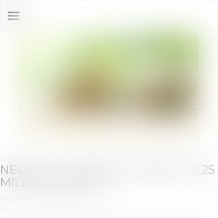
Ouvrir
le
menu
NEOVACS : LEVÉE DE FONDS DE 0,25
MILLION D'EUROS
Publié le :
22/08/2025
Source :
www.optionfinance.fr