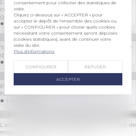
L’Autorité de la concurrence autorise sans
consentement pour collecter des statistiques de
visite.
conditions le rachat du groupe Tryba par le
Cliquez ci-dessous sur « ACCEPTER » pour
groupe VKR Holding
accepter le dépôt de l'ensemble des cookies ou
Lire la suite
sur « CONFIGURER » pour choisir quels cookies
nécessitant votre consentement seront déposés
Droit bancaire
/
Cryptomonnaies
(cookies statistiques), avant de continuer votre
visite du site.
Top 5 des actualités Bitcoin et crypto - Le Récap'
Plus d'informations
du Coin
Lire la suite
CONFIGURER
REFUSER
Droit immobilier
/
Copropriété
ACCEPTER
Publication du décret d'application de la loi
habitat dégradé
Lire la suite
Droit des sociétés
/
Droit des sociétés commerciale
L’action ut singuli est irrecevable en l’absence de
mise en cause de la société par ses