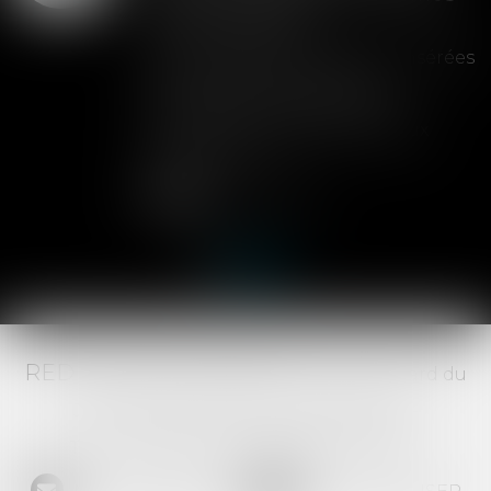
de la cession
Les clauses de préemption insérées
dans les statuts d'une SAS
permettent aux associés de
contrôler l'entrée de nouveaux
actionnaires...
Lire la suite
RED AVOCATS ASSOCIÉS -
20 Boulevard du
Jeu de Paume, 34000 MONTPELLIER -
Tél :
04 67 29 68 34
-
Fax :
04 67 29 65 52