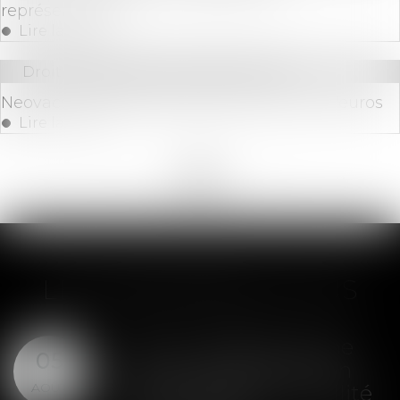
représentants !
Lire la suite
Droit des sociétés
/
Levées de fonds
Neovacs : levée de fonds de 0,25 million d'euros
Lire la suite
<<
<
...
8
9
10
11
12
13
14
...
>
>>
LES DERNIÈRES ACTUS
SAS : la violation d'une
05
clause de préemption
AOÛT
peut entraîner la nullité