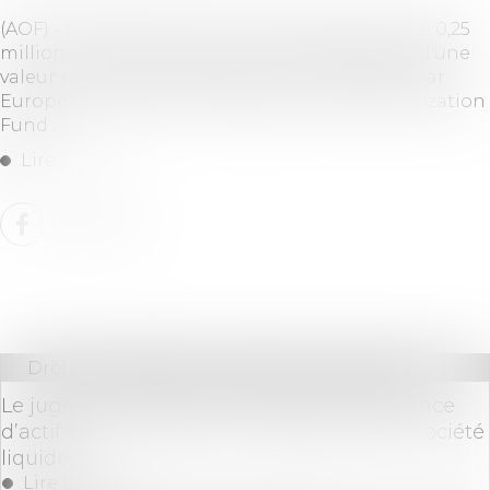
(AOF) - Néovacs annonce une levée de fonds de 0,25
million d'euros par l'émission d'OCEANE-BSA, d'une
valeur nominale de 250 000 euros, souscrites par
European High Growth Opportunities Securitization
Fund...
Lire la suite
Droit des sociétés
/
Procédures collectives
Le juge doit vérifier la preuve de l’insuffisance
d’actif pour condamner le dirigeant de la société
liquidée
Lire la suite