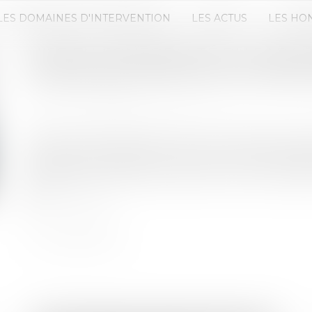
LES DOMAINES D'INTERVENTION
LES ACTUS
LES HO
MISE EN CONFORMITÉ DU PARA
COMMUNES SPÉCIALES DU RÈGL
Publié le :
12/05/2021
Source :
www.dalloz-actualite.fr
Dans une préconisation du 21 avril 2021, le group
(GRECCO) s’intéresse à la mise en conformité du
dispositions relatives aux parties communes spéci
Lire la suite