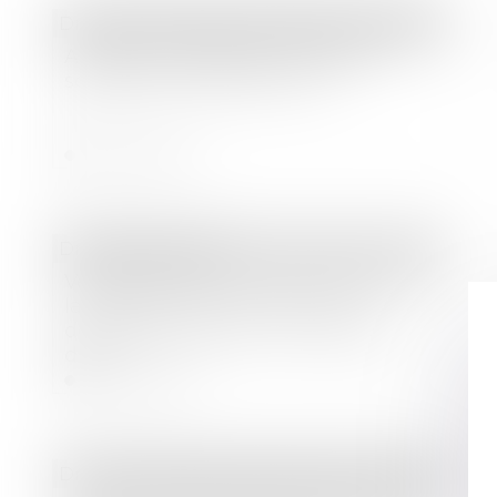
Droit des sociétés
/
Procédures collectives
Aides aux entreprises : fonds de
solidarité, coûts fixes, PGE...
Lire la suite
Droit des sociétés
Vendre sa villa à une SCI familiale et
la reprendre en location pour
déduire des travaux : un abus de
droit
Lire la suite
Droit immobilier
/
Droit de la construction