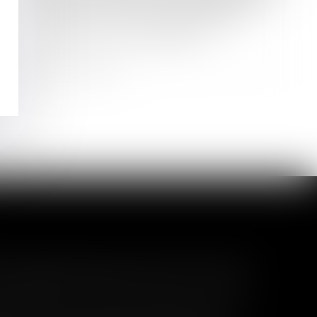
Mise en conformité du paragraphe
parties communes spéciales du
règlement de copropriété
Lire la suite
l garanti peut exclure toute
 pas un certain montant, l'assuré ne peut