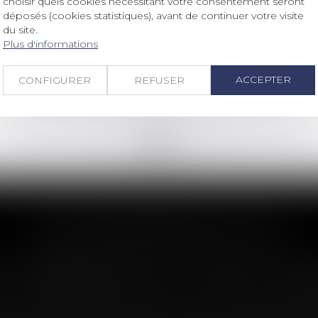
choisir quels cookies nécessitant votre consentement seront
Loyers commerciaux et covid :
déposés (cookies statistiques), avant de continuer votre visite
l’attente de la consécration du droit
du site.
Plus d'informations
Lire la suite
ACCEPTER
CONFIGURER
REFUSER
<<
<
...
140
141
142
143
144
145
146
...
>
>>
LES DERNIÈRES ACTUS
n : le dépassement du montant maxima
imite sa garantie aux opérations dont le coût n'excède