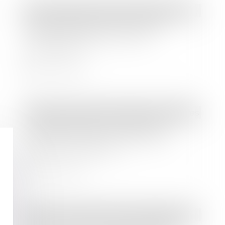
Droit immobilier
/
Cession et gestion d'immeuble
Déconfinement du 3 mai 2021 :
quelles conséquences pour
l'immobilier ?
Lire la suite
Droit des sociétés
/
Procédures collectives
Créances exclues du paiement
préférentiel dans le cadre d'une
procédure collective
Lire la suite
Droit immobilier
/
Cession et gestion d'immeuble