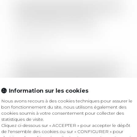
Droit immobilier
/
Droit de la construction
RGE chantier par chantier :
l'expérimentation lancée, une
centaine d'artisans candidats
Lire la suite
Droit immobilier
/
Baux d'habitation
Résiliation du bail et expulsion du
locataire : l’action oblique reconnue
Information sur les cookies
au copropriétaire le permet.
Nous avons recours à des cookies techniques pour assurer le
Lire la suite
bon fonctionnement du site, nous utilisons également des
cookies soumis à votre consentement pour collecter des
statistiques de visite.
Cliquez ci-dessous sur « ACCEPTER » pour accepter le dépôt
Droit commercial
/
Baux commerciaux
de l'ensemble des cookies ou sur « CONFIGURER » pour