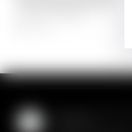
Garantie de parfait achèvement : la
notification des désordres préalable
nécessaire à l’assignation
Lire la suite
Assurance constructio
07
couverture
AOÛT
Lorsqu'un contrat d'assurance l