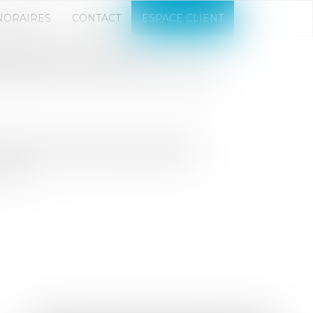
NORAIRES
CONTACT
ESPACE CLIENT
GRAPHE PARTIES
EMENT DE COPROPRIÉTÉ
e de recherche sur la copropriété
 règlement de copropriété avec les
ales...