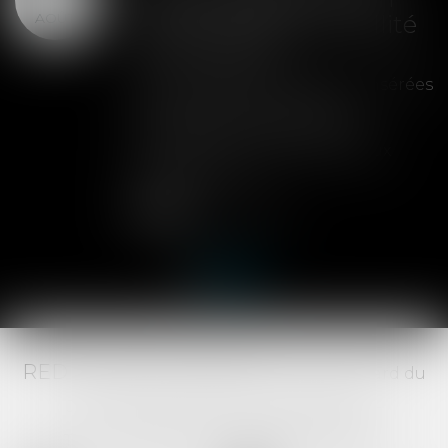
AOÛT
peut entraîner la nullité
de la cession
Les clauses de préemption insérées
dans les statuts d'une SAS
permettent aux associés de
contrôler l'entrée de nouveaux
actionnaires...
Lire la suite
RED AVOCATS ASSOCIÉS -
20 Boulevard du
Jeu de Paume, 34000 MONTPELLIER -
Tél :
04 67 29 68 34
-
Fax :
04 67 29 65 52