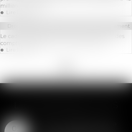
milliards de dollars.
Lire la suite
Droit bancaire
/
Comptes et moyens de paiement
Le cadre réglementaire du fichier national des
comptes signalés pour risque de fraude
Lire la suite
<<
<
...
4
5
6
7
8
9
10
...
>
>>
LES DERNIÈRES ACTUS
SAS : la violation d'une
05
clause de préemption