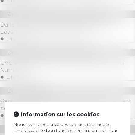
Lire la suite
Droit des sociétés
/
Fusions et acquisitions
Dans les fusions-acquisitions, les RH sont
devenues le vrai facteur de risque.
Lire la suite
Droit des sociétés
/
Levées de fonds
Une levée de fonds de 4 millions d’euros pour
Nutri & Co
Lire la suite
Droit immobilier
Passoires thermiques : vers un assouplissement
des règles de location en France ?
Information sur les cookies
Lire la suite
Nous avons recours à des cookies techniques
Droit commercial
/
Baux commerciaux
pour assurer le bon fonctionnement du site, nous