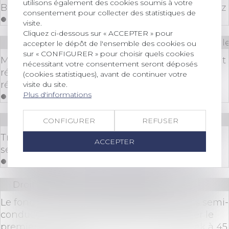
utilisons également des cookies soumis à votre
Bail 3 6 9 : durée, loyer, sortie, ce que vous signez
consentement pour collecter des statistiques de
Lire la suite
visite.
Cliquez ci-dessous sur « ACCEPTER » pour
Droit des sociétés
/
Droit des sociétés commerciale
accepter le dépôt de l'ensemble des cookies ou
sur « CONFIGURER » pour choisir quels cookies
Masse des obligataires : l’autorisation d’agir peut
nécessitant votre consentement seront déposés
résulter d’une consultation écrite et être
(cookies statistiques), avant de continuer votre
régularisée en cours d’instance
visite du site.
Plus d'informations
Lire la suite
Droit des sociétés
/
Transmission d’entreprise
CONFIGURER
REFUSER
Transmission d’entreprise : comment préparer
ACCEPTER
sereinement la cession de sa société ?
Lire la suite
Droit des sociétés
/
Levées de fonds
Le fonds chinois soutenu par l'État pour les semi-
conducteurs est en pourparlers pour diriger le
premier cycle de financement de DeepSeek à 45