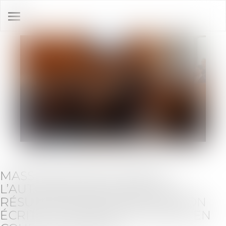
Ouvrir
le
menu
MASSE DES OBLIGATAIRES :
L’AUTORISATION D’AGIR PEUT
RÉSULTER D’UNE CONSULTATION
ÉCRITE ET ÊTRE RÉGULARISÉE EN