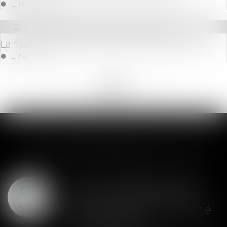
Lire la suite
Droit commercial
/
Baux commerciaux
La fixation et la révision du loyer commercial
Lire la suite
<<
<
...
43
44
45
46
47
48
49
...
>
>>
LES DERNIÈRES ACTUS
SAS : la violation d'une
05
clause de préemption
AOÛT
peut entraîner la nullité
de la cession