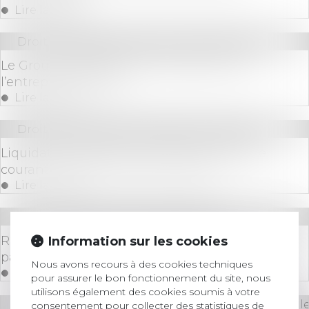
Lire la suite
Droit des sociétés
/
Fusions et acquisitions
Le Groupe JANNEAU fait l’acquisition de
l’entreprise DISTRAL
Lire la suite
Droit des sociétés
/
Procédures collectives
Liquidation judiciaire et clôture de compte
courant : quid du sort de la caution ?
Lire la suite
Droit immobilier
/
Baux d'habitation
Rappel : le locataire est libéré de l’obligation de
Information sur les cookies
payer le loyer à l’expiration du délai de préavis
Nous avons recours à des cookies techniques
Lire la suite
pour assurer le bon fonctionnement du site, nous
utilisons également des cookies soumis à votre
Droit des sociétés
/
Droit des sociétés commerciale
consentement pour collecter des statistiques de