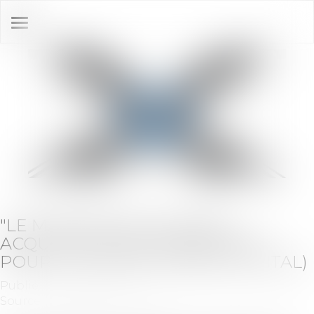
Ouvrir
le
menu
"LE MARCHÉ DES FUSIONS-
ACQUISITIONS VA REPRENDRE
POUR LES FONDS" (OPALE CAPITAL)
Publié le :
26/09/2024
Source :
www.boursedirect.fr