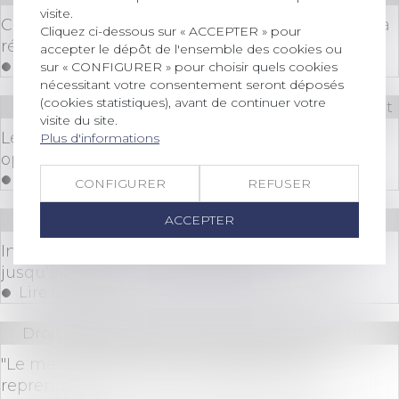
visite.
Cession de parts sociales et caractérisation de la
Cliquez ci-dessous sur « ACCEPTER » pour
réticence dolosive
accepter le dépôt de l'ensemble des cookies ou
Lire la suite
sur « CONFIGURER » pour choisir quels cookies
nécessitant votre consentement seront déposés
(cookies statistiques), avant de continuer votre
Droit bancaire
/
Comptes et moyens de paiement
visite du site.
Le prêt avance mutation à taux zéro est
Plus d'informations
opérationnel
Lire la suite
CONFIGURER
REFUSER
Droit des sociétés
/
ACCEPTER
Procédures collectives
Insaisissabilité de la résidence principale :
jusqu’à quand est-elle applicable ?
Lire la suite
Droit des sociétés
/
Fusions et acquisitions
"Le marché des fusions-acquisitions va
reprendre pour les fonds" (Opale Capital)