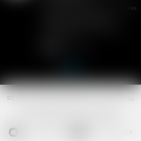
Les clauses de préemption insérées
dans les statuts d'une SAS
permettent aux associés de
contrôler l'entrée de nouveaux
actionnaires...
Lire la suite
RED AVOCATS ASSOCIÉS -
20 Boulevard du
Jeu de Paume, 34000 MONTPELLIER -
Tél :
04 67 29 68 34
-
Fax :
04 67 29 65 52
NOUS CONTACTER
NOUS LOCALISER