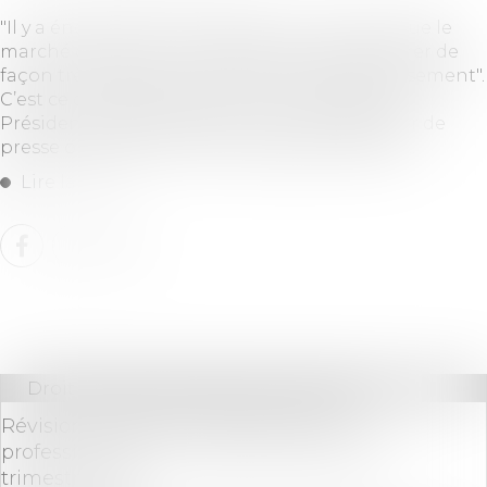
"Il y a énormément de signes qui montrent que le
marché des fusions- acquisitions va redémarrer de
façon très soutenue pour les fonds d'investissement".
C’est ce qu’a déclaré Paul Moreno Blosseville,
Président d’Opale Capitale, lors d’un déjeuner de
presse organisé à Paris le 12 septembre 2024...
Lire la suite
Droit commercial
/
Baux commerciaux
Révision des baux commerciaux et
professionnels : les indices au deuxième
trimestre 2024