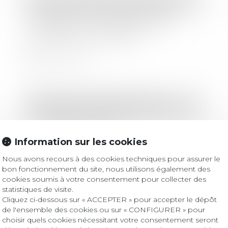
Encadrement des loyers des baux
d’habitation : prolongation du
dispositif jusqu’en 2026
Lire la suite
Droit bancaire
/
Cryptomonnaies
Top 5 des actualités Bitcoin et crypto
- Le Récap' du Coin
Information sur les cookies
Nous avons recours à des cookies techniques pour assurer le
Lire la suite
bon fonctionnement du site, nous utilisons également des
cookies soumis à votre consentement pour collecter des
statistiques de visite.
Cliquez ci-dessous sur « ACCEPTER » pour accepter le dépôt
Droit des sociétés
/
Levées de fonds
de l'ensemble des cookies ou sur « CONFIGURER » pour
choisir quels cookies nécessitant votre consentement seront
Neovacs : levée de fonds de 0,25