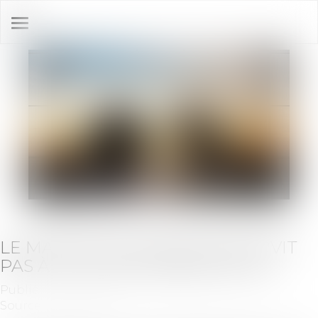
Ouvrir
le
menu
LE MANDAT DE SYNDIC NE SURVIT
PAS À LA FUSION-ABSORPTION
Publié le :
24/03/2021
Source :
www.efl.fr