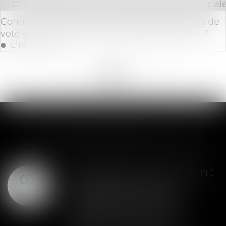
Droit des sociétés
/
Droit des sociétés commerciale
Comment calculer le pourcentage des droits de
vote d’un actionnaire par ailleurs usufruitier ?
Lire la suite
<<
<
...
144
145
146
147
148
149
150
...
>
>>
LES DERNIÈRES ACTUS
Assurance construction :
07
le dépassement du
AOÛT
montant maximal
garanti peut exclure
toute couverture