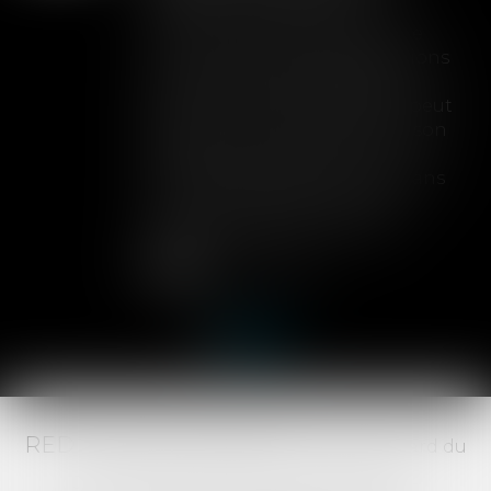
Lorsqu'un contrat d'assurance
limite sa garantie aux opérations
dont le coût n'excède pas un
certain montant, l'assuré ne peut
prétendre à la couverture de son
assureur s'il intervient sur un
chantier dépassant ce seuil sans
avoir obtenu l'extension de
garantie prévue au contrat...
Lire la suite
RED AVOCATS ASSOCIÉS -
20 Boulevard du
Jeu de Paume, 34000 MONTPELLIER -