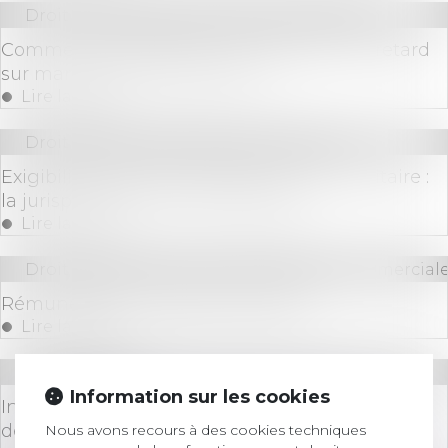
Droit immobilier
/
Droit de la construction
Comment comptabiliser les pénalités de retard
sur marchés de construction ?
Lire la suite
Droit commercial
/
Baux commerciaux
Exigibilité des loyers pendant la crise sanitaire :
la jurisprudence encore hésitante
Lire la suite
Droit des sociétés
/
Droit des sociétés commerciale
Rémunération du gérant de SARL
Lire la suite
Droit bancaire
Information sur les cookies
Inclusion bancaire : la Cour des comptes
demande une amélioration des dispositifs
Nous avons recours à des cookies techniques