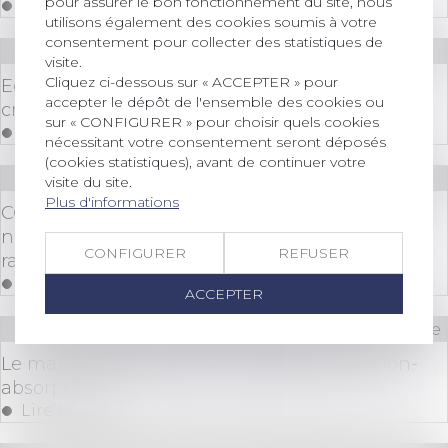
pour assurer le bon fonctionnement du site, nous
Lire la suite
utilisons également des cookies soumis à votre
consentement pour collecter des statistiques de
Droit des sociétés
/
Procédures collectives
visite.
Cliquez ci-dessous sur « ACCEPTER » pour
Eclairage à propos des futures classes de
accepter le dépôt de l'ensemble des cookies ou
créanciers et de la sauvegarde accélérée
sur « CONFIGURER » pour choisir quels cookies
Lire la suite
nécessitant votre consentement seront déposés
(cookies statistiques), avant de continuer votre
Droit immobilier
/
Droit de la construction
visite du site.
Plus d'informations
CCMI : devoir de conseil du constructeur sur la
nature et l’importance des travaux de
CONFIGURER
REFUSER
raccordement
Lire la suite
ACCEPTER
Droit immobilier
/
Cession et gestion d'immeuble
Le mandat de syndic ne survit pas à la fusion-
absorption
Lire la suite