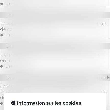
Lire la suite
Droit immobilier
/
Droit de la construction
Le contrôle d'un dossier de demande de permis
de construire incomplet
Lire la suite
Droit immobilier
/
Baux d'habitation
Lutte contre l’habitat indigne : l’ordonnance
enfin publiée
Lire la suite
Droit des sociétés
/
Droit des sociétés commerciale
Une clause statutaire d’arbitrage jugée
inapplicable à un litige concernant une cession
de parts
Information sur les cookies
Lire la suite