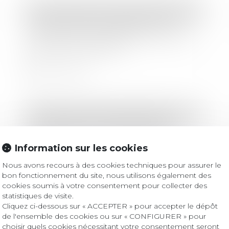
Droit immobilier
/
Droit de la propriété
Caractère réel du règlement du
groupement d’habitations et de son
plan de composition
Lire la suite
Droit des sociétés
/
Levées de fonds
Astuces qui ont fait l'atout de ces
campagnes de crowdfunding
Information sur les cookies
Nous avons recours à des cookies techniques pour assurer le
Lire la suite
bon fonctionnement du site, nous utilisons également des
cookies soumis à votre consentement pour collecter des
statistiques de visite.
Cliquez ci-dessous sur « ACCEPTER » pour accepter le dépôt
de l'ensemble des cookies ou sur « CONFIGURER » pour
Droit des sociétés
/
Droit des sociétés commerciales et professionnelles
choisir quels cookies nécessitant votre consentement seront