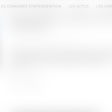
LES DOMAINES D'INTERVENTION
LES ACTUS
LES HO
LA LOI LAGLEIZE: UNE RÉVOLUTI
PROPRIÉTÉ ?
Publié le :
23/08/2023
Source :
www.droits-pharmacie.fr
La question de l’accès à la propriété est un enjeu
hausse des prix de l’immobilier, il devient de plus
modestes et les jeunes d’accéder à la propriété...
Lire la suite