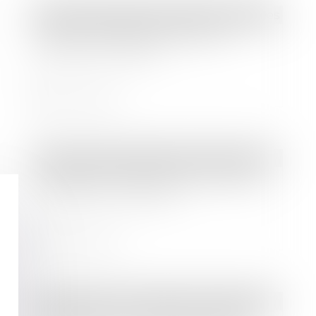
Droit des sociétés
/
Procédures collectives
Client en procédure collective :
déclarer sa créance
Lire la suite
Droit commercial
/
Baux commerciaux
Obligation de délivrance du bailleur
commercial : jusqu’où ?
Lire la suite
Droit bancaire
/
Comptes et moyens de paiement