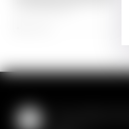
La loi Lagleize: une révolution pour
l'accès à la propriété ?
Lire la suite
SAS : la violation d'un
05
Les clauses de préemption insér
AOÛT
actionnaires...