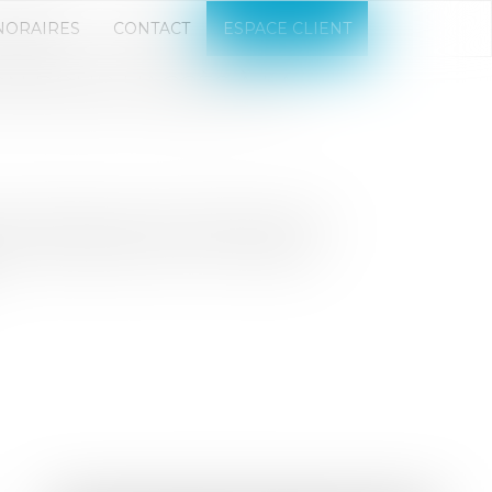
NORAIRES
CONTACT
ESPACE CLIENT
ON POUR L'ACCÈS À LA
 majeur dans notre société. Face à la
 en plus difficile pour les ménages