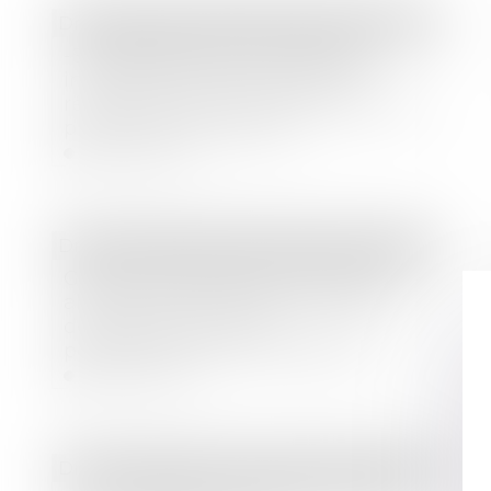
Droit bancaire
/
Epargne et placements
-Surendettement et moratoire :
interdiction pour la banque de
réclamer la déchéance du terme du
prêt auprès du conjoint
Lire la suite
Droit immobilier
/
Droit de la construction
Garantie de parfait achèvement et
absence de notification préalable
des désordres révélés
postérieurement à la réception
Lire la suite
Droit immobilier
/
Droit de la propriété