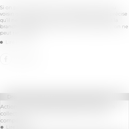
Si on peut toujours faire couper les branches du
voisin qui déborde sur sa propriété, la Justice précise
qu’il ne s’agit que d’un voisin immédiat. Quand la
branche passe par-dessus une autre propriété, on ne
peut rien exiger...
Lire la suite
Droit des sociétés
/
Procédures collectives
Action contre un associé de société en nom
collectif en liquidation judiciaire : tribunal
compétent
Lire la suite