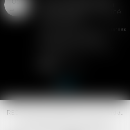
05
clause de préemption
AOÛT
peut entraîner la nullité
de la cession
Les clauses de préemption insérées
dans les statuts d'une SAS
permettent aux associés de
contrôler l'entrée de nouveaux
actionnaires...
Lire la suite
RED AVOCATS ASSOCIÉS -
20 Boulevard du
Jeu de Paume, 34000 MONTPELLIER -