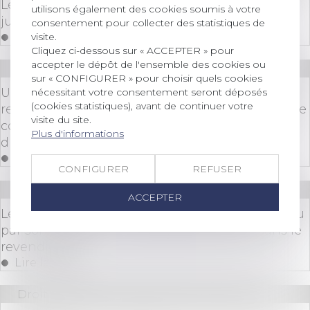
Le droit à la preuve du tireur d’un chèque peut
utilisons également des cookies soumis à votre
justifier une atteinte au secret bancaire
consentement pour collecter des statistiques de
visite.
Lire la suite
Cliquez ci-dessous sur « ACCEPTER » pour
accepter le dépôt de l'ensemble des cookies ou
Droit immobilier
/
Baux d'habitation
sur « CONFIGURER » pour choisir quels cookies
Une mesure d’expulsion lorsqu'elle permet de
nécessitant votre consentement seront déposés
(cookies statistiques), avant de continuer votre
recouvrer la plénitude d’un droit de propriété, ne
visite du site.
constitue pas une atteinte disproportionnée au
Plus d'informations
droit au logement
Lire la suite
CONFIGURER
REFUSER
Droit des sociétés
/
Procédures collectives
ACCEPTER
Le propriétaire ne peut récupérer le bien détenu
par son débiteur en procédure collective sans le
revendiquer
Lire la suite
Droit immobilier
/
Droit de la construction