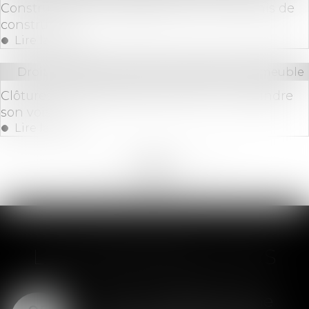
Construction d’un garage : faut-il un permis de
construire ?
Lire la suite
Droit immobilier
/
Cession et gestion d'immeuble
Clôtures en mitoyenneté : peut-on contraindre
son voisin?
Lire la suite
<<
<
...
185
186
187
188
189
190
191
...
>
>>
LES DERNIÈRES ACTUS
SAS : la violation d'une