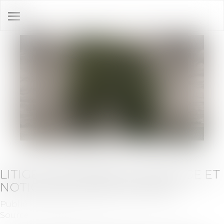
Ouvrir
le
menu
LITIGE CONCERNANT L'ÉLAGAGE ET
NOTION DE VOISIN IMMÉDIAT
Publié le :
17/07/2019
Source :
immobilier.lefigaro.fr