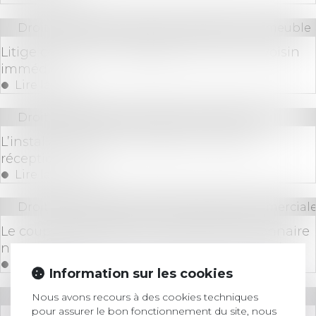
Droit immobilier
/
Cession et gestion d'immeuble
Litige concernant l'élagage et notion de voisin
immédiat
Lire la suite
Droit immobilier
/
Droit de la construction
L’installation dans l'ouvrage ne vaut pas
réception tacite
Lire la suite
Droit des sociétés
/
Droit des sociétés commerciale
Le coup d'accordéon dans le pacte d'actionnaire
ne met pas en échec la clause de non-dilution
Lire la suite
Information sur les cookies
Droit bancaire
Nous avons recours à des cookies techniques
pour assurer le bon fonctionnement du site, nous