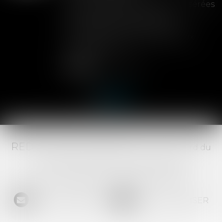
Les clauses de préemption insérées
dans les statuts d'une SAS
permettent aux associés de
contrôler l'entrée de nouveaux
actionnaires...
Lire la suite
RED AVOCATS ASSOCIÉS -
20 Boulevard du
Jeu de Paume, 34000 MONTPELLIER -
Tél :
04 67 29 68 34
-
Fax :
04 67 29 65 52
NOUS CONTACTER
NOUS LOCALISER