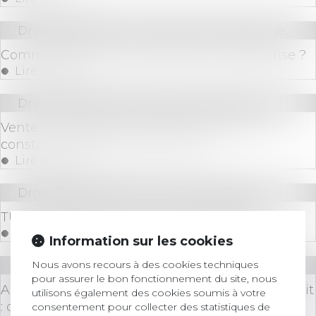
Droit des sociétés
/
Transmission d’entreprise
Comment réussir sa transmission d'entreprise ?
Lire la suite
Droit immobilier
/
Droit de la construction
Vente d’un terrain et caducité du permis de
construire postérieure à la vente
Lire la suite
Droit des sociétés
/
Fusions et acquisitions
TUP et droit d’agir de la société absorbée
Lire la suite
Information sur les cookies
Nous avons recours à des cookies techniques
Droit immobilier
/
Baux d'habitation
pour assurer le bon fonctionnement du site, nous
Action du locataire et délai de prescription réduit
utilisons également des cookies soumis à votre
: quel sort pour le contrat en cours ?
consentement pour collecter des statistiques de