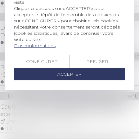
visite.
Lire la suite
Cliquez ci-dessous sur « ACCEPTER » pour
accepter le dépôt de l'ensemble des cookies ou
Droit des sociétés
/
Levées de fonds
sur « CONFIGURER » pour choisir quels cookies
nécessitant votre consentement seront déposés
Dans les coulisses des levées de fonds de la
(cookies statistiques), avant de continuer votre
Deeptech
visite du site.
Lire la suite
Plus d'informations
Droit des sociétés
/
Droit des sociétés commerciale
CONFIGURER
REFUSER
Promesse unilatérale de vente d’action et
ACCEPTER
rétractation du promettant
Lire la suite
Droit bancaire
/
Comptes et moyens de paiement
Cautionnement : la disproportion peut être
écartée en l’absence de preuve de la réalité
d’une situation patrimoniale
Lire la suite