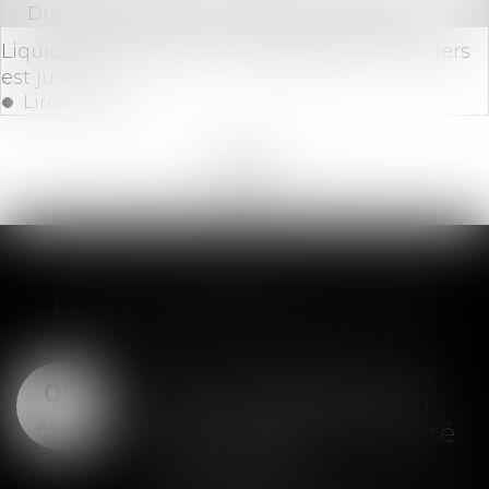
Droit des sociétés
/
Procédures collectives
Liquidation judiciaire : l’inégalité des créanciers
est justifiée
Lire la suite
<<
<
...
89
90
91
92
93
94
95
...
>
>>
LES DERNIÈRES ACTUS
SAS : la violation d'une
05
clause de préemption
AOÛT
peut entraîner la nullité
de la cession