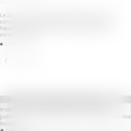
Source :
www.lemag-juridique.com
Le 26 juillet 2022, la question n° 3513 a été posée
concernant les conséquences de la mise en
liquidation judiciaire d’une entreprise pour les
consommateurs...
Lire la suite
Droit commercial
/
Baux commerciaux
Indemnisation du locataire en liquidation
judiciaire, pour défaut de mise en conformité des
locaux
Lire la suite