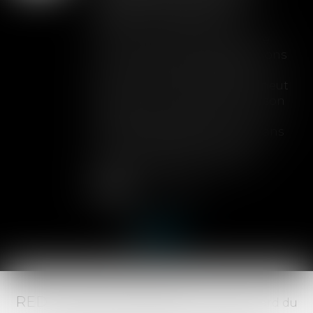
toute couverture
Lorsqu'un contrat d'assurance
limite sa garantie aux opérations
dont le coût n'excède pas un
certain montant, l'assuré ne peut
prétendre à la couverture de son
assureur s'il intervient sur un
chantier dépassant ce seuil sans
avoir obtenu l'extension de
garantie prévue au contrat...
Lire la suite
RED AVOCATS ASSOCIÉS -
20 Boulevard du