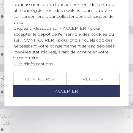
Le Groupe JANNEAU fait l’acquisition de
pour assurer le bon fonctionnement du site, nous
l’entreprise DISTRAL
utilisons également des cookies soumis à votre
consentement pour collecter des statistiques de
Lire la suite
visite.
Cliquez ci-dessous sur « ACCEPTER » pour
Droit des sociétés
/
Procédures collectives
accepter le dépôt de l'ensemble des cookies ou
Liquidation judiciaire et clôture de compte
sur « CONFIGURER » pour choisir quels cookies
nécessitant votre consentement seront déposés
courant : quid du sort de la caution ?
(cookies statistiques), avant de continuer votre
Lire la suite
visite du site.
Plus d'informations
Droit immobilier
/
Baux d'habitation
Rappel : le locataire est libéré de l’obligation de
CONFIGURER
REFUSER
payer le loyer à l’expiration du délai de préavis
ACCEPTER
Lire la suite
Droit des sociétés
/
Droit des sociétés commerciale
Cession de parts sociales et caractérisation de la
réticence dolosive
Lire la suite