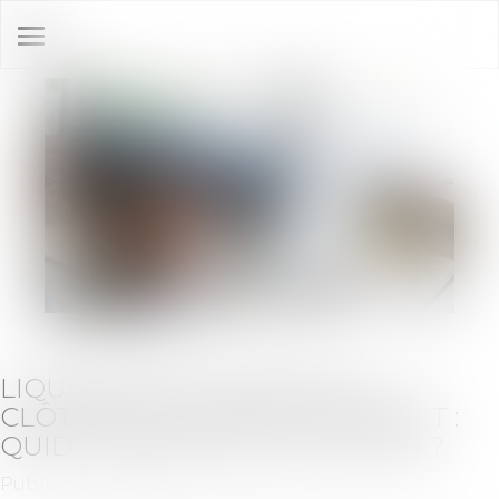
Ouvrir
le
menu
LIQUIDATION JUDICIAIRE ET
CLÔTURE DE COMPTE COURANT :
QUID DU SORT DE LA CAUTION ?
Publié le :
03/10/2024