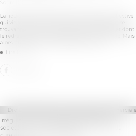
Source :
www.lemag-juridique.com
La liquidation judiciaire est une procédure collective
qui vient mettre fin à l’activité d’une entreprise se
trouvant en état de cessation des paiements, et dont
le redressement est manifestement impossible. Mais
alors, qu’advient-il des contrats en cours ?...
Lire la suite
Droit des sociétés
/
Droit des sociétés commerciale
Irrégularité de l’assemblée générale d’une
société civile pour défaut de convocation du
curateur d’un associé protégé