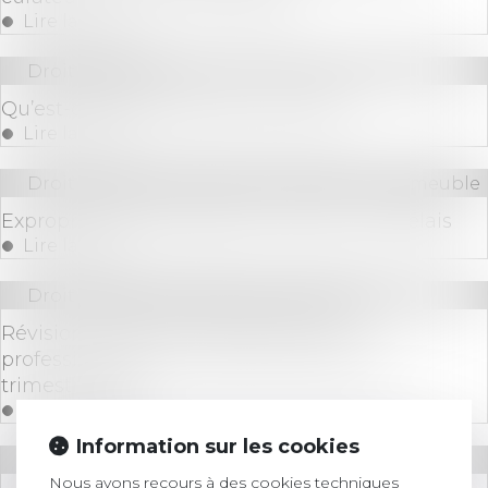
Lire la suite
Droit bancaire
Qu’est-ce qu’une banque centrale ?
Lire la suite
Droit immobilier
/
Cession et gestion d'immeuble
Expropriation, rétrocession, recours : les délais
Lire la suite
Droit commercial
/
Baux commerciaux
Révision des baux commerciaux et
professionnels : les indices au deuxième
trimestre 2024
Lire la suite
Information sur les cookies
Droit des sociétés
/
Fusions et acquisitions
Nous avons recours à des cookies techniques