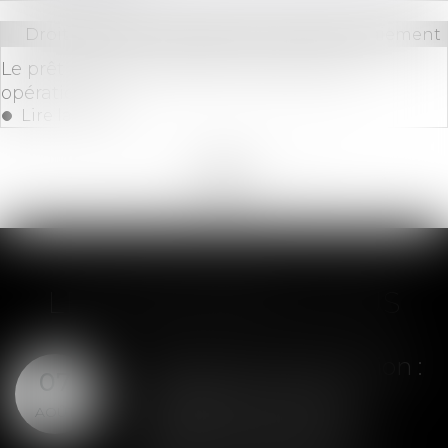
Droit bancaire
/
Comptes et moyens de paiement
Le prêt avance mutation à taux zéro est
opérationnel
Lire la suite
<<
<
...
43
44
45
46
47
48
49
...
>
>>
LES DERNIÈRES ACTUS
Assurance construction :
07
le dépassement du
AOÛT
montant maximal
garanti peut exclure