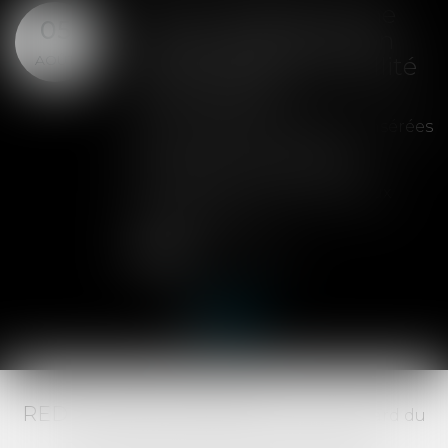
SAS : la violation d'une
05
clause de préemption
AOÛT
peut entraîner la nullité
de la cession
Les clauses de préemption insérées
dans les statuts d'une SAS
permettent aux associés de
contrôler l'entrée de nouveaux
actionnaires...
Lire la suite
RED AVOCATS ASSOCIÉS -
20 Boulevard du