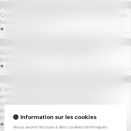
Droit immobilier
/
Droit de la construction
Quelles sont les caractéristiques qui rendent un
terrain constructible ?
Lire la suite
Droit immobilier
/
Droit de la propriété
Quel sort pour la servitude établie
postérieurement à la division parcellaire ?
Lire la suite
Droit bancaire
/
Comptes et moyens de paiement
L’annulation de la convention de compte
entraîne la restitution des sommes
correspondant au solde du compte courant,
auquel sont déduits les frais et intérêts
Information sur les cookies
conventionnels
Lire la suite
Nous avons recours à des cookies techniques