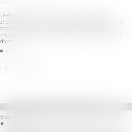
Source :
www.legifiscal.fr
Le dispositif Pinel Le dispositif disparaîtra le
31 décembre de cette année. Plus que quatre mois
pour investir avec ce dispositif. Les particuliers
investissent dans du locatif en logement collectif,
dans ...
Lire la suite
Droit des sociétés
/
Levées de fonds
6 conseils pour bien réussir sa levée de fonds
Lire la suite