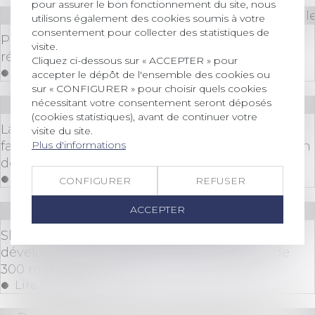
pour assurer le bon fonctionnement du site, nous
Droit des sociétés
/
Droit des sociétés commerciale
utilisons également des cookies soumis à votre
consentement pour collecter des statistiques de
Plus que quelques jours pour opter pour le
visite.
régime de l'auto-entrepreneur en 2025
Cliquez ci-dessous sur « ACCEPTER » pour
Lire la suite
accepter le dépôt de l'ensemble des cookies ou
sur « CONFIGURER » pour choisir quels cookies
nécessitant votre consentement seront déposés
Droit des sociétés
/
Procédures collectives
(cookies statistiques), avant de continuer votre
La condamnation du débiteur à l’exécution de
visite du site.
Plus d'informations
faire en nature échappe au champ d’application
de l’article L.622-21 du Code de commerce
Lire la suite
CONFIGURER
REFUSER
ACCEPTER
Droit des sociétés
/
Levées de fonds
Skysun réalise une levée de fonds pour
développer un portefeuille photovoltaïque de
300 millions d'euros
Lire la suite