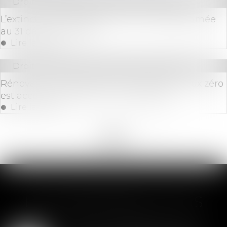
Droit immobilier
/
Droit de la propriété
L’extinction du dispositif « Pinel », programmée
au 31 décembre 2024
Lire la suite
Droit immobilier
/
Droit de la construction
Rénovation : le prêt avance mutation à taux zéro
est accessible depuis le 1er septembre
Lire la suite
<<
<
...
44
45
46
47
48
49
50
...
>
>>
LES DERNIÈRES ACTUS