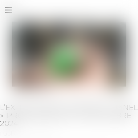
Ouvrir
le
menu
L’EXTINCTION DU DISPOSITIF « PINEL
», PROGRAMMÉE AU 31 DÉCEMBRE
2024
Publié le :
18/09/2024