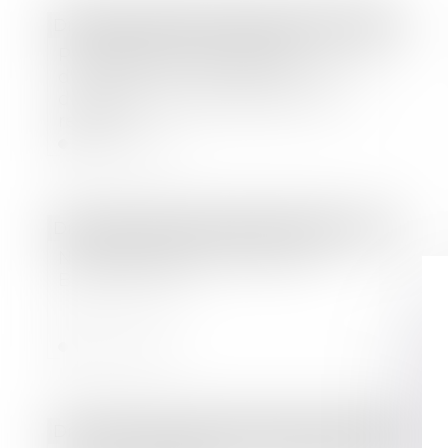
Droit des sociétés
/
Transmission d’entreprise
Prolongation du dispositif
d'abattement dont bénéficient les
dirigeants de PME partant à la
retraite
Lire la suite
Droit des sociétés
/
Levées de fonds
Nouvelle levée de fonds pour
Beyond Green
Lire la suite
Droit des sociétés
/
Procédures collectives