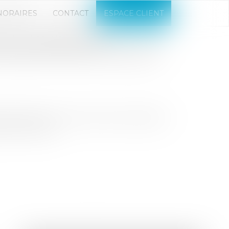
NORAIRES
CONTACT
ESPACE CLIENT
E AUTORISE SANS
KOOPLES PAR LA SOCIÉTÉ
’Autorité de la concurrence son projet de
es Production...