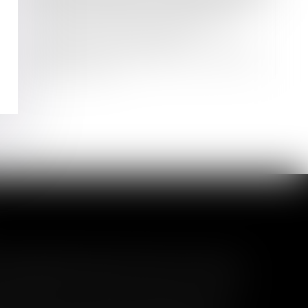
Droit des sociétés : publication de
deux ordonnances réformant le
régime des nullités et les
organismes de placement collectif
Lire la suite
l garanti peut exclure toute