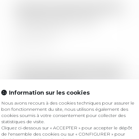
Droit bancaire
/
Comptes et moyens de paiement
Banques et vigilance : pas de
contrôle des chèques avant
l’encaissement !
Lire la suite
Droit immobilier
/
Droit de la construction
La garantie décennale ne s’applique
pas aux équipements
Information sur les cookies
indispensables à l’activité
professionnelle.
Nous avons recours à des cookies techniques pour assurer le
Lire la suite
bon fonctionnement du site, nous utilisons également des
cookies soumis à votre consentement pour collecter des
statistiques de visite.
Cliquez ci-dessous sur « ACCEPTER » pour accepter le dépôt
Droit immobilier
/
Copropriété
de l'ensemble des cookies ou sur « CONFIGURER » pour