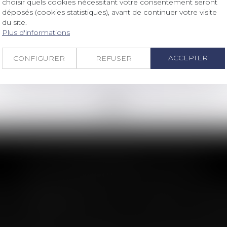
choisir quels cookies nécessitant votre consentement seront
Annulation du mandat du syndic :
déposés (cookies statistiques), avant de continuer votre visite
restitution des honoraires perçus !
du site.
Plus d'informations
Lire la suite
ACCEPTER
CONFIGURER
REFUSER
<<
<
...
26
27
28
29
30
31
32
...
>
>>
LES DERNIÈRES ACTUS
n : le dépassement du montant maxima