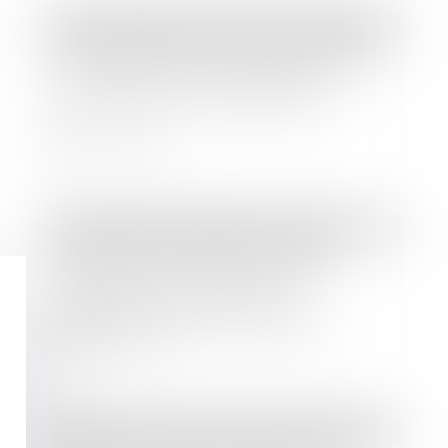
Droit des sociétés
/
Fusions et acquisitions
L’Autorité de la concurrence autorise
sans conditions le rachat de The
Kooples par la société Verdoso
Lire la suite
Droit bancaire
/
Cryptomonnaies
Millionaire de Dogecoin qualifie
l’effondrement continu de la
cryptomonnaie de “dernier
soubresaut”, mais voici ce que
pensent ces analystes du potentiel
Lire la suite
de DOGE
Droit des sociétés
/
Droit des sociétés commerciales et professionnelles