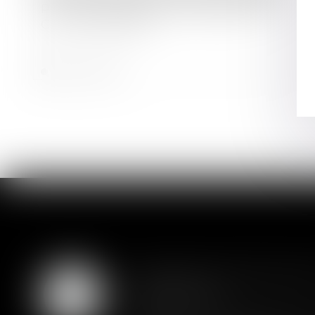
Plan de redressement : rappels de la
Cour de cassation
Lire la suite
Assurance constructio
07
couverture
AOÛT