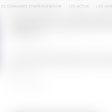
LES DOMAINES D'INTERVENTION
LES ACTUS
LES HO
L’AUTORITÉ DE LA CONCURRENC
CONDITIONS LE RACHAT DE THE 
VERDOSO
Publié le :
21/03/2025
Source :
www.autoritedelaconcurrence.fr
Le 14 février 2025, la société Verdoso a notifié à l
prise de contrôle exclusif de la société The Koopl
Lire la suite