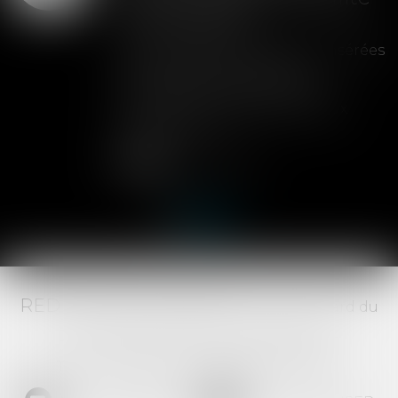
de la cession
Les clauses de préemption insérées
dans les statuts d'une SAS
permettent aux associés de
contrôler l'entrée de nouveaux
actionnaires...
Lire la suite
RED AVOCATS ASSOCIÉS -
20 Boulevard du
Jeu de Paume, 34000 MONTPELLIER -
Tél :
04 67 29 68 34
-
Fax :
04 67 29 65 52