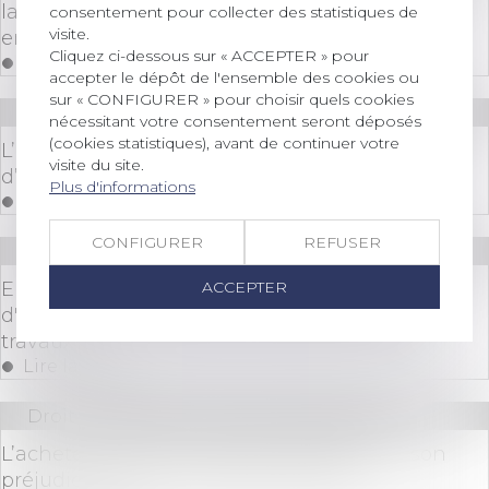
la banque ayant manqué à son devoir de mise
consentement pour collecter des statistiques de
visite.
en garde
Cliquez ci-dessous sur « ACCEPTER » pour
Lire la suite
accepter le dépôt de l'ensemble des cookies ou
sur « CONFIGURER » pour choisir quels cookies
Droit des sociétés
/
Procédures collectives
nécessitant votre consentement seront déposés
(cookies statistiques), avant de continuer votre
L’associé de SCI face aux effets de l’admission
visite du site.
d’une créance sociale au passif
Plus d'informations
Lire la suite
CONFIGURER
REFUSER
Droit immobilier
/
Droit de la construction
ACCEPTER
Environnement : information du maître
d'ouvrage sur la gestion des déchets de ses
travaux
Lire la suite
Droit immobilier
/
Droit de la propriété
L’acheteur peut demander réparation de son
préjudice même en l’absence de dol