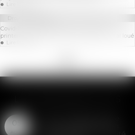
Lire la suite
Droit des sociétés
Covid-19 : la fermeture des commerces au
printemps 2020 assimilée à la perte du local loué
Lire la suite
<<
<
...
147
148
149
150
151
152
153
...
>
>>
LES DERNIÈRES ACTUS
SAS : la violation d'une
05
clause de préemption
AOÛT
peut entraîner la nullité