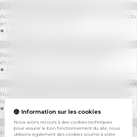
Droit immobilier
/
Copropriété
Action des copropriétaires d’un immeuble vendu
en l’état futur d’achèvement
Lire la suite
Droit immobilier
/
Droit de la construction
Retard dans la construction de logements
étudiants : mise en place de mesures
Lire la suite
Droit des sociétés
/
Droit des sociétés commerciale
Nullité de rémunération excessive du dirigeant :
la seule contrariété à l’intérêt social ne suffit pas
Lire la suite
Information sur les cookies
Nous avons recours à des cookies techniques
Droit bancaire
pour assurer le bon fonctionnement du site, nous
Prescription de l’action en responsabilité contre
utilisons également des cookies soumis à votre