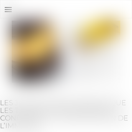
Ouvrir
le
menu
LES JUGES DOIVENT VÉRIFIER QUE
LES TRAVAUX CONTESTÉS SONT
CONFORMES À LA DESTINATION DE
L’IMMEUBL