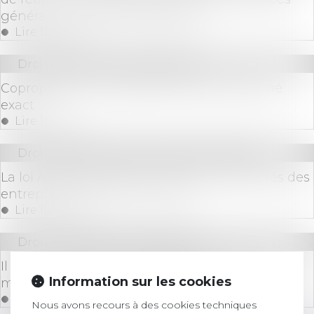
générales et organes dirigeants
Lire la suite
Droit immobilier
/
Copropriété
Copropriété : le compteur d'eau est présumé
exact
Lire la suite
Droit des sociétés
/
Procédures collectives
La loi ASAP prolonge les mesures «difficultés des
entreprises» liées à la Covid-19
Lire la suite
Droit immobilier
/
Copropriété
Il peut y avoir abus de majorité ou de minorité
Information sur les cookies
même dans une copropriété à deux
Lire la suite
Nous avons recours à des cookies techniques