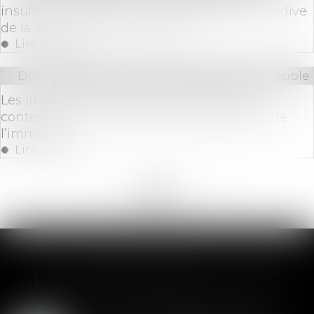
insuffisance d’actif en cas de déclaration tardive
de la cessation des paiements
Lire la suite
Droit immobilier
/
Cession et gestion d'immeuble
Les juges doivent vérifier que les travaux
contestés sont conformes à la destination de
l’immeubl
Lire la suite
<<
<
...
152
153
154
155
156
157
158
...
>
>>
LES DERNIÈRES ACTUS