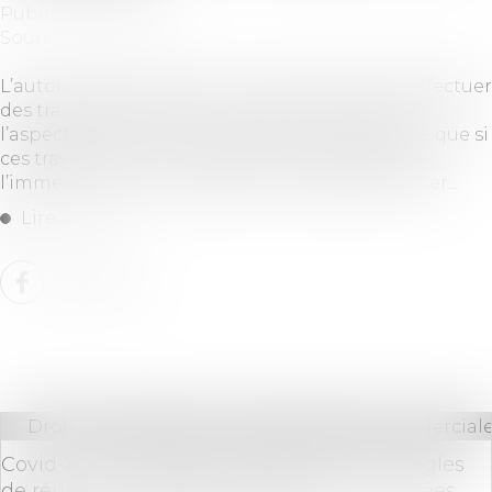
Publié le :
02/12/2020
Source :
www.efl.fr
L’autorisation donnée à un copropriétaire d’effectuer
des travaux affectant les parties communes ou
l’aspect extérieur de l’immeuble n’est régulière que si
ces travaux sont conformes à la destination de
l’immeuble, ce qu’il appartient au juge de vérifier...
Lire la suite
Droit des sociétés
/
Droit des sociétés commerciale
Covid-19 : prorogation et adaptation des règles
de réunion et de délibération des assemblées