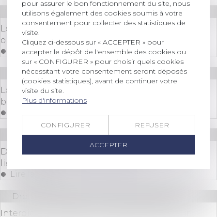
pour assurer le bon fonctionnement du site, nous
Droit immobilier
/
Droit de la construction
utilisons également des cookies soumis à votre
consentement pour collecter des statistiques de
Le diagnostic amiante avant travaux n’est
visite.
obligatoire qu’en cas de démolition
Cliquez ci-dessous sur « ACCEPTER » pour
Lire la suite
accepter le dépôt de l'ensemble des cookies ou
sur « CONFIGURER » pour choisir quels cookies
nécessitant votre consentement seront déposés
Droit bancaire
(cookies statistiques), avant de continuer votre
Loi PACTE : mesures intéressant les droits
visite du site.
Plus d'informations
bancaire et financier
Lire la suite
CONFIGURER
REFUSER
Droit des sociétés
ACCEPTER
Dirigeants : panorama de vos responsabilités
liées à l’exercice de vos missions
Lire la suite
Droit des sociétés
/
Procédures collectives
Interdiction de gérer et responsabilité pour