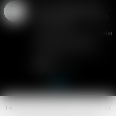
SAS : la violation d'une
05
clause de préemption
AOÛT
peut entraîner la nullité
de la cession
Les clauses de préemption insérées
dans les statuts d'une SAS
permettent aux associés de
contrôler l'entrée de nouveaux
actionnaires...
Lire la suite
RED AVOCATS ASSOCIÉS -
20 Boulevard du