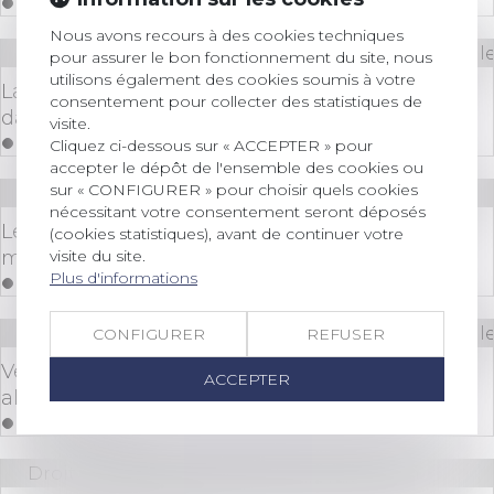
Lire la suite
Nous avons recours à des cookies techniques
Droit des sociétés
/
Droit des sociétés commerciale
pour assurer le bon fonctionnement du site, nous
utilisons également des cookies soumis à votre
La désignation du commissaire aux comptes
consentement pour collecter des statistiques de
dans les sociétés commerciales
visite.
Lire la suite
Cliquez ci-dessous sur « ACCEPTER » pour
accepter le dépôt de l'ensemble des cookies ou
sur « CONFIGURER » pour choisir quels cookies
Droit des sociétés
/
Procédures collectives
nécessitant votre consentement seront déposés
Les liquidations judiciaires simplifiées vont se
(cookies statistiques), avant de continuer votre
visite du site.
multiplier
Plus d'informations
Lire la suite
Droit des sociétés
/
Droit des sociétés commerciale
CONFIGURER
REFUSER
Vente d’un fonds de commerce : des formalités
ACCEPTER
allégées
Lire la suite
Droit immobilier
/
Droit de la construction