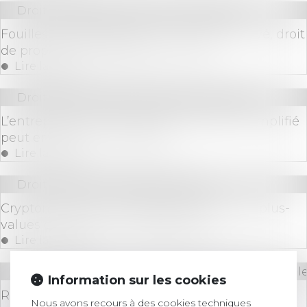
Droit immobilier
/
Droit de la propriété
Fouilles archéologiques sur un terrain privé, droit
de propriété et partage avec l’État
Lire la suite
Droit des sociétés
/
Procédures collectives
L’entreprise en redressement judiciaire simplifié
peut embaucher un salarié
Lire la suite
Droit bancaire
/
Cryptomonnaies
Cryptomonnaies : quelle fiscalité pour les plus-
values et les gains en stablecoins ?
Lire la suite
Droit des sociétés
/
Droit des sociétés commerciale
Information sur les cookies
Représentant de la masse des obligataires et
Nous avons recours à des cookies techniques