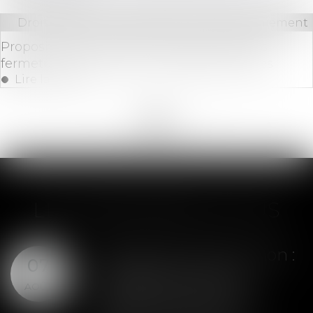
Droit bancaire
/
Comptes et moyens de paiement
Proposition de loi visant à lutter contre les
fermetures abusives de comptes bancaires
Lire la suite
<<
<
...
41
42
43
44
45
46
47
...
>
>>
LES DERNIÈRES ACTUS
Assurance construction :
07
le dépassement du
AOÛT
montant maximal
garanti peut exclure