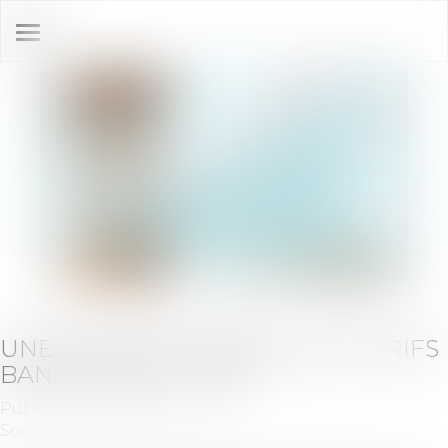
Ouvrir
le
menu
UNE HAUSSE MODÉRÉE DES TARIFS
BANCAIRES EN 2024
Publié le :
29/10/2024
Source :
www.vie-publique.fr