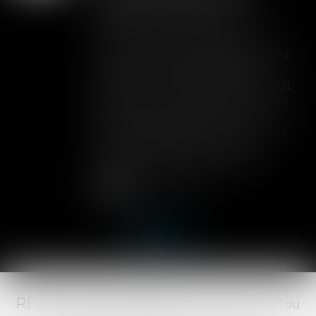
toute couverture
Lorsqu'un contrat d'assurance
limite sa garantie aux opérations
dont le coût n'excède pas un
certain montant, l'assuré ne peut
prétendre à la couverture de son
assureur s'il intervient sur un
chantier dépassant ce seuil sans
avoir obtenu l'extension de
garantie prévue au contrat...
Lire la suite
RED AVOCATS ASSOCIÉS -
20 Boulevard du