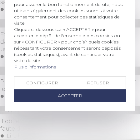
sauvegarde de la preuve avant tout procès
pour assurer le bon fonctionnement du site, nous
Lire la suite
utilisons également des cookies soumis à votre
consentement pour collecter des statistiques de
visite.
Droit immobilier
/
Droit de la propriété
Cliquez ci-dessous sur « ACCEPTER » pour
Examen nécessaire des témoignages contenus
accepter le dépôt de l'ensemble des cookies ou
dans l’acte de notoriété pour prouver un
sur « CONFIGURER » pour choisir quels cookies
nécessitant votre consentement seront déposés
usucapion
(cookies statistiques), avant de continuer votre
Lire la suite
visite du site.
Plus d'informations
Droit immobilier
/
Droit de la construction
Projet de loi de finances : le coup de massue sur
CONFIGURER
REFUSER
le financement de MaPrimerénov'
ACCEPTER
Lire la suite
Droit commercial
/
Baux commerciaux
Il obtient la baisse de son loyer rue de Rivoli
faute de clientèle : un exemple à suivre ?
Lire la suite