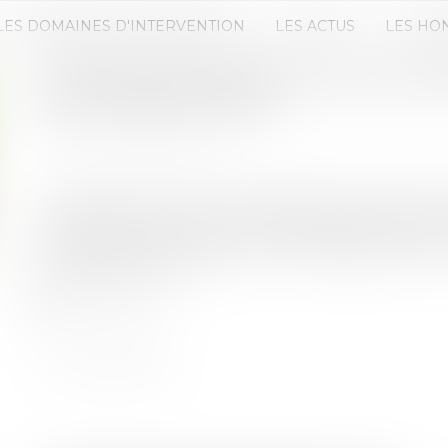
LES DOMAINES D'INTERVENTION
LES ACTUS
LES HO
HAPPYDEMICS RÉALISE UNE LEVÉ
MILLIONS D’EUROS
Publié le :
11/12/2024
Source :
www.cbnews.fr
Le spécialiste de la mesure d’efficacité publici
fonds de 13 millions d’euros. Réalisé auprès de Wi
financement doit permettre le développement de 
et au Royaume-Uni...
Lire la suite