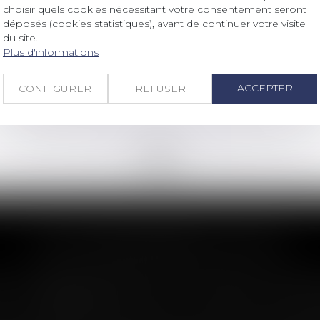
Droit bancaire
/
Cryptomonnaies
choisir quels cookies nécessitant votre consentement seront
Supervision européenne :
déposés (cookies statistiques), avant de continuer votre visite
commençons par les cryptos !
du site.
Plus d'informations
Lire la suite
ACCEPTER
CONFIGURER
REFUSER
<<
<
...
36
37
38
39
40
41
42
...
>
>>
LES DERNIÈRES ACTUS
n : le dépassement du montant maxima