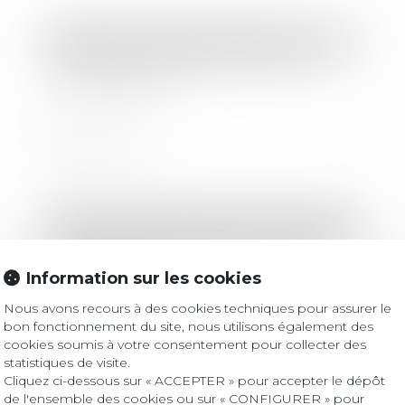
Droit bancaire
/
Cryptomonnaies
Un Bitcoin vaut désormais plus de
100 000 dollars
Lire la suite
Droit des sociétés
/
Droit des sociétés commerciales et professionnelles
Inopposabilité des faits non publiés
au RCS : l’exclusion des actes
Information sur les cookies
authentiques
Nous avons recours à des cookies techniques pour assurer le
bon fonctionnement du site, nous utilisons également des
Lire la suite
cookies soumis à votre consentement pour collecter des
statistiques de visite.
Cliquez ci-dessous sur « ACCEPTER » pour accepter le dépôt
de l'ensemble des cookies ou sur « CONFIGURER » pour