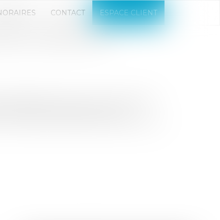
NORAIRES
CONTACT
ESPACE CLIENT
E DE FONDS DE 13
taire Happydemics annonce une levée de
lle Finance et Adelie Capital, ce
l’entreprise française à aux États-Unis