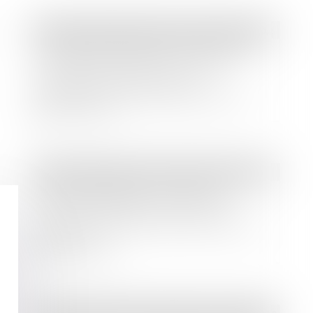
Droit des sociétés
/
Fusions et acquisitions
L'entreprise brésilienne Natura&Co
reprend ses études en vue de
l'acquisition d'Avon après
l'approbation de l'accord avec les
créanciers par un tribunal américain
Lire la suite
Droit immobilier
/
Droit de la propriété
Bornage litigieux : la Cour de
cassation rappelle l'importance
d'une analyse précise des titres de
propriété
Lire la suite