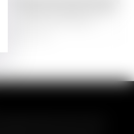
Droit des sociétés
/
Procédures collectives
Le dirigeant est dispensé de déclarer
la cessation des paiements en cours
de procédure de conciliation
Lire la suite
l garanti peut exclure toute