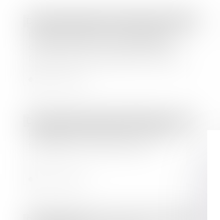
Droit des sociétés
/
Procédures collectives
Responsabilité pour insuffisance
d’actif : focus sur le représentant
permanent de la personne morale
Lire la suite
Droit des sociétés
/
Levées de fonds
Happydemics réalise une levée de
fonds de 13 millions d’euros
Lire la suite