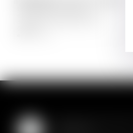
Droit bancaire
L'AMF publie un nouveau
recensement des fonds français
dotés d’outils de gestion de la
liquidité
Lire la suite
Assurance constructio
07
couverture