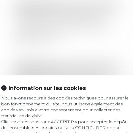
Droit des sociétés
Société civile : la désignation d’un
mandataire pour convoquer une
assemblée doit suivre la procédure
accélérée au fond !
Lire la suite
Droit bancaire
Rétrocession des commissions et
obligation de loyauté : zoom sur la
Information sur les cookies
portée de l’article L.533-12-4 du Code
monétaire et financier
Nous avons recours à des cookies techniques pour assurer le
Lire la suite
bon fonctionnement du site, nous utilisons également des
cookies soumis à votre consentement pour collecter des
statistiques de visite.
Cliquez ci-dessous sur « ACCEPTER » pour accepter le dépôt
Droit bancaire
/
Cryptomonnaies
de l'ensemble des cookies ou sur « CONFIGURER » pour