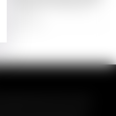
Procédure de sauvegarde : attention
à ne pas ignorer l’interruption de
l’instance !
Lire la suite
l garanti peut exclure toute
 pas un certain montant, l'assuré ne peut