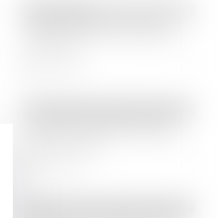
Droit immobilier
L'exécutif renforce la lutte contre
l'habitat indigne et les marchands
de sommeil
Lire la suite
Droit immobilier
/
Droit de la construction
Vice caché : la prescription court à
compter de la mise en cause par le
maître d’ouvrage
Lire la suite
Droit des sociétés
/
Procédures collectives