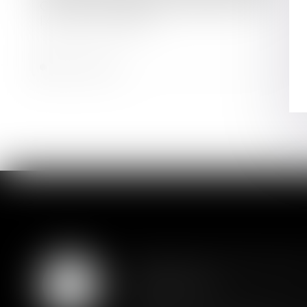
Création d’entreprise : bénéficier de
l’ARE ou de l’ARCE
Lire la suite
Assurance constructio
07
couverture
AOÛT
Lorsqu'un contrat d'assurance l