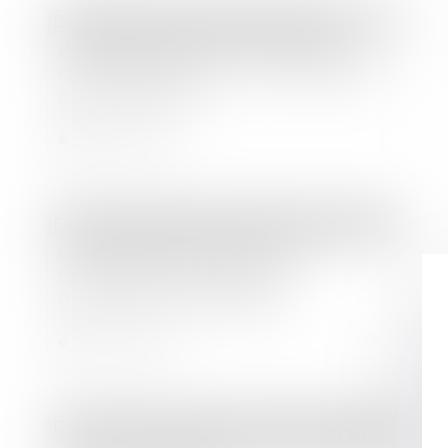
Droit bancaire
/
Cryptomonnaies
Kidnappings dans le milieu des
cryptomonnaies : le commanditaire
présumé arrêté
Lire la suite
Droit des sociétés
/
Transmission d’entreprise
Le gouvernement lance un
baromètre annuel pour la
transmission d’entreprise
Lire la suite
Droit des sociétés
/
Transmission d’entreprise