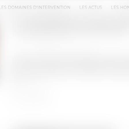
LES DOMAINES D'INTERVENTION
LES ACTUS
LES HO
LE GOUVERNEMENT LANCE UN 
LA TRANSMISSION D’ENTREPRISE
Publié le :
16/06/2025
Source :
www.lemondeduchiffre.fr
Face au vieillissement des dirigeants et aux enje
Véronique Louwagie, ministre déléguée chargé
création d'un baromètre annuel pour mieux accomp
Lire la suite