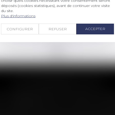
choisir quels cookies nécessitant votre consentement seront
La transition vers le règlement MiCA
déposés (cookies statistiques), avant de continuer votre visite
d’ici au 30 juin 2026, un défi collectif
du site.
Plus d'informations
Lire la suite
ACCEPTER
CONFIGURER
REFUSER
<<
<
...
16
17
18
19
20
21
22
...
>
>>
LES DERNIÈRES ACTUS
n : le dépassement du montant maxima
imite sa garantie aux opérations dont le coût n'excède