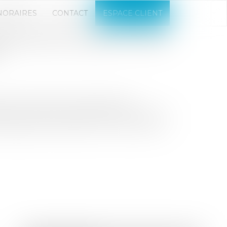
NORAIRES
CONTACT
ESPACE CLIENT
BAROMÈTRE ANNUEL POUR
ux de transmission d'entreprises,
e du Commerce et des PME a annoncé la
agner les cessions, le 4 juin dernier...