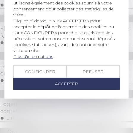
utilisons également des cookies soumis à votre
Lire la suite
consentement pour collecter des statistiques de
visite.
Droit des sociétés
/
Levées de fonds
Cliquez ci-dessous sur « ACCEPTER » pour
accepter le dépôt de l'ensemble des cookies ou
FlexAI émerge du mode furtif avec une levée de
sur « CONFIGURER » pour choisir quels cookies
fonds de 28,5 millions d'euros
nécessitant votre consentement seront déposés
Lire la suite
(cookies statistiques), avant de continuer votre
visite du site.
Droit immobilier
/
Droit de la propriété
Plus d'informations
Les nouveautés issues de la loi du 15 avril 2024
CONFIGURER
REFUSER
en matière immobilière
Lire la suite
ACCEPTER
Droit immobilier
/
Droit de la construction
Logements abordables : le projet de loi très
contesté
Lire la suite
Droit bancaire
/
Epargne et placements