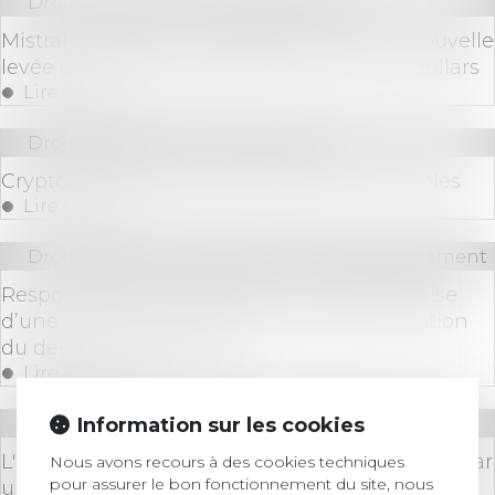
Droit des sociétés
/
Levées de fonds
Mistral AI serait en passe de réaliser une nouvelle
levée de fonds record de 600 millions de dollars
Lire la suite
Droit bancaire
/
Cryptomonnaies
Crypto-actifs : Bercy va renforcer ses contrôles
Lire la suite
Droit bancaire
/
Comptes et moyens de paiement
Responsabilité du banquier : la simple remise
d’une notice ne suffit pas à prouver l’exécution
du devoir d’information !
Lire la suite
Information sur les cookies
Droit immobilier
/
Droit de la propriété
L'occupation gratuite de l'immeuble de la SCI par
Nous avons recours à des cookies techniques
pour assurer le bon fonctionnement du site, nous
un associé