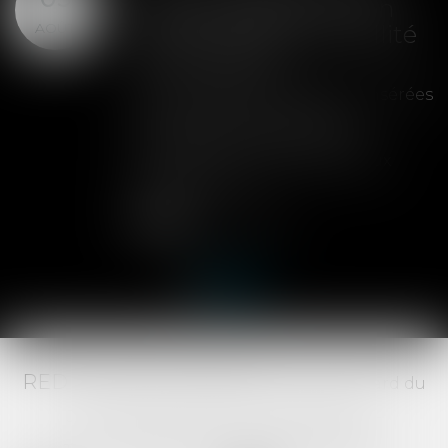
clause de préemption
AOÛT
peut entraîner la nullité
de la cession
Les clauses de préemption insérées
dans les statuts d'une SAS
permettent aux associés de
contrôler l'entrée de nouveaux
actionnaires...
Lire la suite
RED AVOCATS ASSOCIÉS -
20 Boulevard du
Jeu de Paume, 34000 MONTPELLIER -