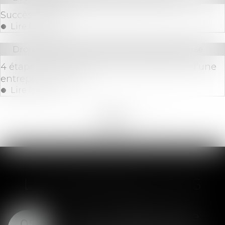
Succès du PER
Lire la suite
Droit des sociétés
/
Transmission d’entreprise
4 étapes clés pour réussir la transmission d’une
entreprise familiale
Lire la suite
<<
<
...
54
55
56
57
58
59
60
...
>
>>
LES DERNIÈRES ACTUS
SAS : la violation d'une
05