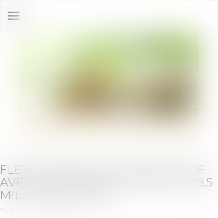
Ouvrir
le
menu
FLEXAI ÉMERGE DU MODE FURTIF
AVEC UNE LEVÉE DE FONDS DE 28,5
MILLIONS D'EUROS
Publié le :
15/05/2024