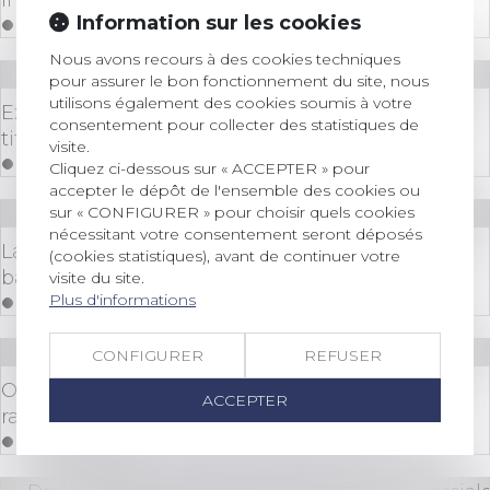
Information sur les cookies
Lire la suite
Nous avons recours à des cookies techniques
Droit immobilier
/
Droit de la construction
pour assurer le bon fonctionnement du site, nous
utilisons également des cookies soumis à votre
Exhaussement du sol et infraction pénale au
consentement pour collecter des statistiques de
titre du Code de l’urbanisme
visite.
Lire la suite
Cliquez ci-dessous sur « ACCEPTER » pour
accepter le dépôt de l'ensemble des cookies ou
sur « CONFIGURER » pour choisir quels cookies
Droit bancaire
nécessitant votre consentement seront déposés
La fixation des taux de crédit immobilier par les
(cookies statistiques), avant de continuer votre
banques
visite du site.
Plus d'informations
Lire la suite
Droit immobilier
/
Copropriété
CONFIGURER
REFUSER
Ordonnance « copropriété » : projet de loi de
ACCEPTER
ratification
Lire la suite