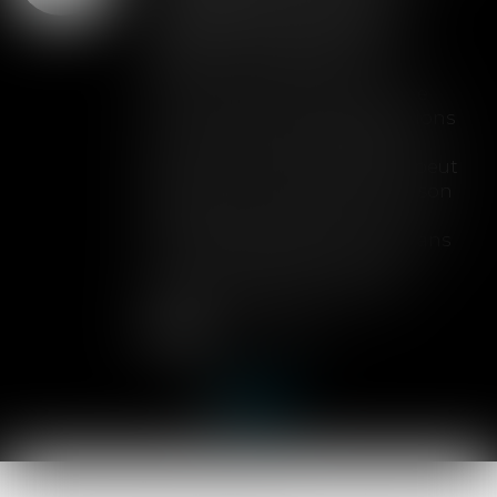
garanti peut exclure
toute couverture
Lorsqu'un contrat d'assurance
limite sa garantie aux opérations
dont le coût n'excède pas un
certain montant, l'assuré ne peut
prétendre à la couverture de son
assureur s'il intervient sur un
chantier dépassant ce seuil sans
avoir obtenu l'extension de
garantie prévue au contrat...
Lire la suite