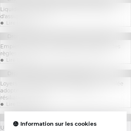
Liquidation judiciaire et perte de la qualité
d'assujettie à la TVA
Lire la suite
Droit immobilier
/
Droit de la construction
Empiètement sur un fonds voisin : rappel des
règles en matière de garantie d'éviction
Lire la suite
Droit immobilier
/
Baux d'habitation
Loyers impayés et loi anti-squats : L'assemblée
adopte une mesure pour accélérer les
résiliations de bail
Lire la suite
Droit des sociétés
Information sur les cookies
Une augmentation de capital décidée aux