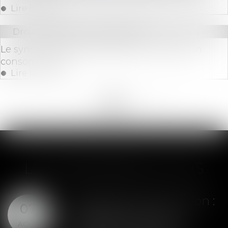
Lire la suite
Droit immobilier
/
Copropriété
Le syndicat des copropriétaires n’est pas un
consommateur
Lire la suite
<<
<
...
99
100
101
102
103
104
105
...
>
>>
LES DERNIÈRES ACTUS
Assurance construction :
07
le dépassement du
AOÛT
montant maximal