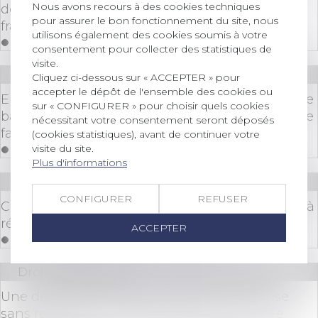
Nous avons recours à des cookies techniques
dépens d'un associé égalitaire annulée pour
pour assurer le bon fonctionnement du site, nous
fraude
utilisons également des cookies soumis à votre
Lire la suite
consentement pour collecter des statistiques de
visite.
Droit bancaire
Cliquez ci-dessous sur « ACCEPTER » pour
accepter le dépôt de l'ensemble des cookies ou
Encaissement et paiement de chèque falsifié : le
sur « CONFIGURER » pour choisir quels cookies
banquier a la charge de prouver son absence de
nécessitant votre consentement seront déposés
faute
(cookies statistiques), avant de continuer votre
visite du site.
Lire la suite
Plus d'informations
Droit des sociétés
/
Procédures collectives
CONFIGURER
REFUSER
Condition de l’engagement de la société-mère à
répondre des dettes de sa filiale
ACCEPTER
Lire la suite
Droit des sociétés
Une décision collective de société civile prise
sans respecter les statuts peut être annulée