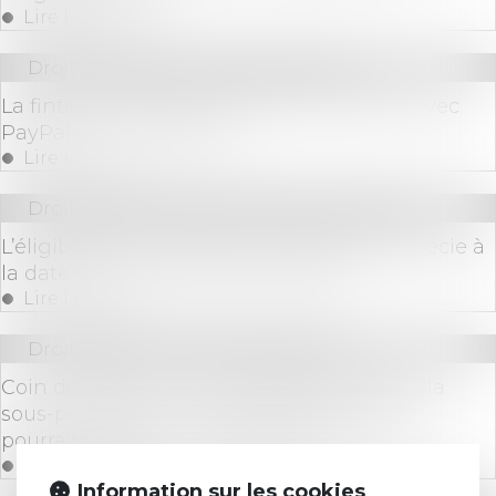
Lire la suite
Droit des sociétés
/
Levées de fonds
La fintech Finary lève 25 millions d’euros avec
PayPal et Y Combinator
Lire la suite
Droit des sociétés
/
Procédures collectives
L’éligibilité à la liquidation judiciaire s’apprécie à
la date d’ouverture de la procédure !
Lire la suite
Droit bancaire
/
Cryptomonnaies
Coin des options : Avec le départ des ours, la
sous-performance actuelle de la stratégie
pourrait signifier une opportunité
Lire la suite
Information sur les cookies