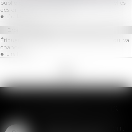
publié pour masquer les adresses personnelles
des dirigeants d'entreprise
Lire la suite
Droit immobilier
Étiquette énergétique -Calcul du DPE : ce qui va
changer
Lire la suite
<<
<
...
6
7
8
9
10
11
12
...
>
>>
LES DERNIÈRES ACTUS
Assurance construction :