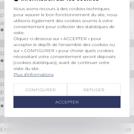
Droit bancaire
/
Comptes et moyens de paiement
Nous avons recours à des cookies techniques
pour assurer le bon fonctionnement du site, nous
Prêts entre associations : les conditions sont
utilisons également des cookies soumis à votre
assouplies
consentement pour collecter des statistiques de
Lire la suite
visite.
Cliquez ci-dessous sur « ACCEPTER » pour
Droit des sociétés
/
Levées de fonds
accepter le dépôt de l'ensemble des cookies ou
sur « CONFIGURER » pour choisir quels cookies
Réduction d’impôts pour dons et levée de fonds
nécessitant votre consentement seront déposés
Lire la suite
(cookies statistiques), avant de continuer votre
visite du site.
Droit immobilier
/
Droit de la construction
Plus d'informations
Retrait-gonflement des sols : une aide pour les
CONFIGURER
REFUSER
propriétaires victimes de fissures expérimentée
dans 11 départements
ACCEPTER
Lire la suite
Droit bancaire
/
Cryptomonnaies
Enlèvements dans la cryptomonnaie : un décret