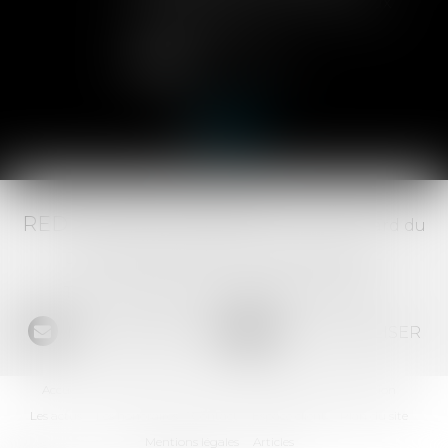
contrôler l'entrée de nouveaux
actionnaires...
Lire la suite
RED AVOCATS ASSOCIÉS -
20 Boulevard du
Jeu de Paume, 34000 MONTPELLIER -
Tél :
04 67 29 68 34
-
Fax :
04 67 29 65 52
NOUS CONTACTER
NOUS LOCALISER
Accueil
Le Cabinet
L'équipe
Les domaines d'intervention
Les actus
Les honoraires
Contact
Espace client
Plan du site
Mentions légales
Articles