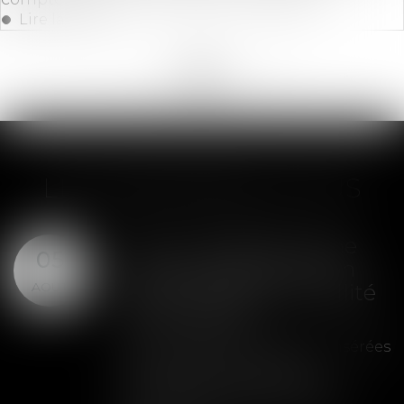
Lire la suite
<<
<
...
181
182
183
184
185
186
187
...
>
>>
LES DERNIÈRES ACTUS
SAS : la violation d'une
05
clause de préemption
AOÛT
peut entraîner la nullité
de la cession
Les clauses de préemption insérées
dans les statuts d'une SAS
permettent aux associés de