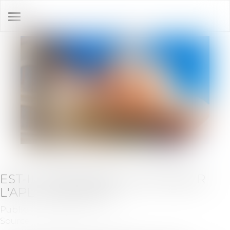
Ouvrir
le
menu
EST-IL NÉCESSAIRE DE RÉTABLIR
L'APL ACCESSION ?
Publié le :
01/10/2019
Source :
www.lavieimmo.com