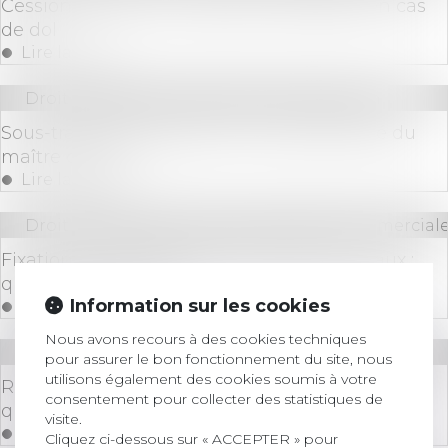
Cession d'actions et préjudice réparable en cas
de dol
Lire la suite
Droit immobilier
/
Droit de la construction
Sous-traitance irrégulière et responsabilité du
maître d’œuvre
Lire la suite
Droit des sociétés
/
Droit des sociétés commerciale
Fixation du prix de cession des droits sociaux :
quelles nouveautés ?
Information sur les cookies
Lire la suite
Nous avons recours à des cookies techniques
Droit bancaire
pour assurer le bon fonctionnement du site, nous
utilisons également des cookies soumis à votre
Remboursement anticipé d'un prêt immobilier :
consentement pour collecter des statistiques de
quelles conditions?
visite.
Lire la suite
Cliquez ci-dessous sur « ACCEPTER » pour