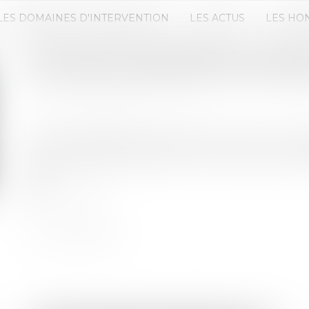
LES DOMAINES D'INTERVENTION
LES ACTUS
LES HO
ÉPARGNE RÉGLEMENTÉE : BAISSE
DU LIVRET D’ÉPARGNE POPULAIR
Publié le :
12/09/2025
Source :
www.economie.gouv.fr
Au 1er août 2025, les taux du Livret A et du Livre
Livret A sera désormais fixé à 1,7 %, et celui du Li
2,7 %...
Lire la suite