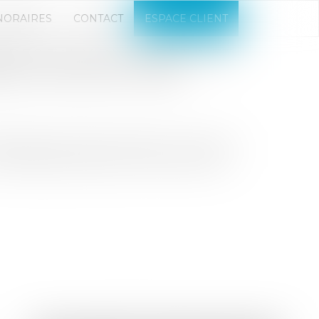
NORAIRES
CONTACT
ESPACE CLIENT
 DES TAUX DU LIVRET A ET
E AU 1ER AOÛT 2025
t d’épargne populaire évoluent. Le taux du
vret d’épargne populaire (LEP) sera fixé à