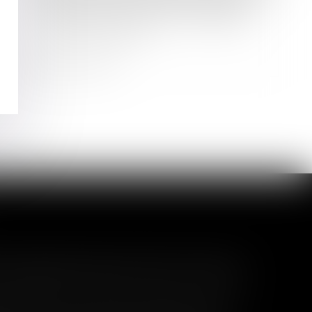
Les Socios Verts lancent une levée
de fonds pour entrer au capital de
l'AS Saint-Etienne
Lire la suite
l garanti peut exclure toute
 pas un certain montant, l'assuré ne peut