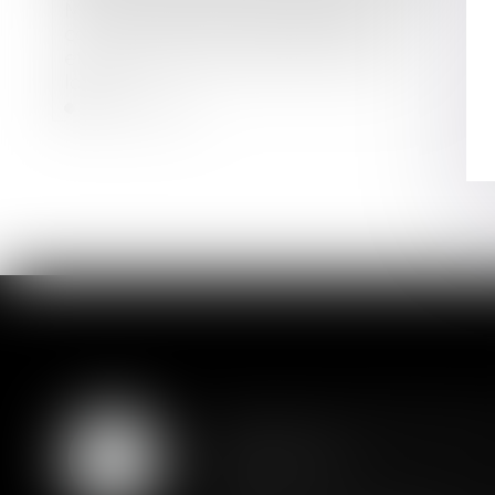
Mise en demeure d'un bailleur
commercial par arrêté de péril grave
et imminent concernant le local
loué
Lire la suite
Assurance constructio
07
couverture
AOÛT
Lorsqu'un contrat d'assurance l