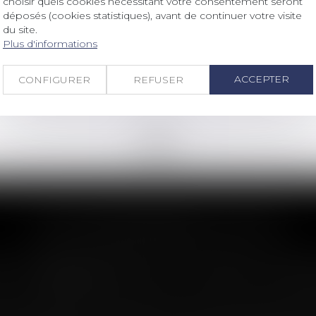
choisir quels cookies nécessitant votre consentement seront
RCS : la confidentialité des adresses
déposés (cookies statistiques), avant de continuer votre visite
des associés et dirigeants renforcée !
du site.
Plus d'informations
Lire la suite
ACCEPTER
CONFIGURER
REFUSER
<<
<
...
7
8
9
10
11
12
13
...
>
>>
LES DERNIÈRES ACTUS
n : le dépassement du montant maxima
imite sa garantie aux opérations dont le coût n'excède