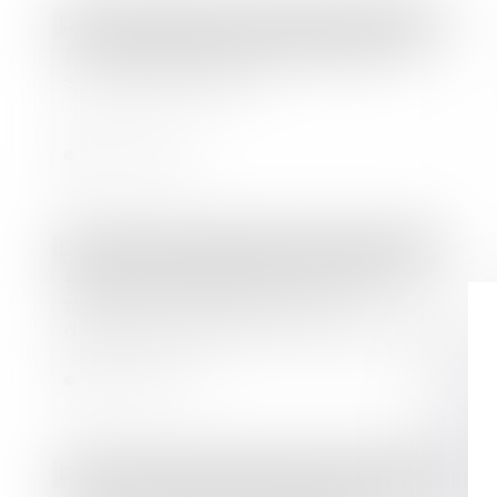
Droit des sociétés
/
Droit des sociétés commerciales et professionnelles
Du nouveau pour le directoire des
sociétés anonymes
Lire la suite
Droit bancaire
/
Epargne et placements
Épargne réglementée : baisse des
taux du Livret A et du Livret
d’épargne populaire au 1er août 2025
Lire la suite
Droit commercial
/
Baux commerciaux