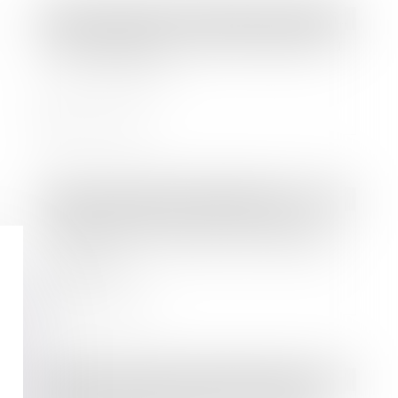
Droit immobilier
/
Droit de la construction
MaPrimeRénov' : redémarrage prévu
le 30 septembre
Lire la suite
Droit immobilier
/
Copropriété
Registre national des copropriétés :
un décret pour préciser les données
à déclarer
Lire la suite
Droit des sociétés
/
Levées de fonds