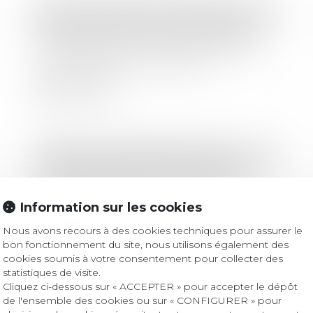
Droit des sociétés
/
Levées de fonds
Réacteur nucléaire à combustibles
renouvelables : une levée de fonds
de 23 millions d’euros pour
STELLARIA
Lire la suite
Droit bancaire
/
Cryptomonnaies
Christine Lagarde met en garde
contre les risques des stablecoins
Information sur les cookies
étrangers
Nous avons recours à des cookies techniques pour assurer le
Lire la suite
bon fonctionnement du site, nous utilisons également des
cookies soumis à votre consentement pour collecter des
statistiques de visite.
Cliquez ci-dessous sur « ACCEPTER » pour accepter le dépôt
Droit des sociétés
/
Droit des sociétés commerciales et professionnelles
de l'ensemble des cookies ou sur « CONFIGURER » pour