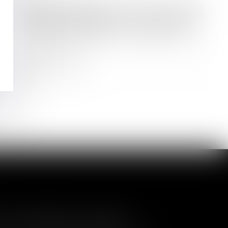
Droit des sociétés
Réduction de capital : nouvelle taxe,
nouvelles obligations déclaratives et
de paiement
Lire la suite
a nullité de la cession