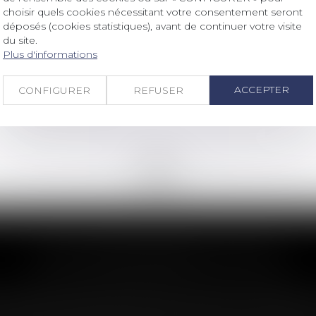
choisir quels cookies nécessitant votre consentement seront
Droit bancaire
déposés (cookies statistiques), avant de continuer votre visite
Opération bancaire suspecte : il
du site.
incombe au prestataire de prouver
Plus d'informations
l’authentification de l’opération !
ACCEPTER
CONFIGURER
REFUSER
Lire la suite
<<
<
...
19
20
21
22
23
24
25
...
>
>>
LES DERNIÈRES ACTUS
e clause de préemption peut entraîner l