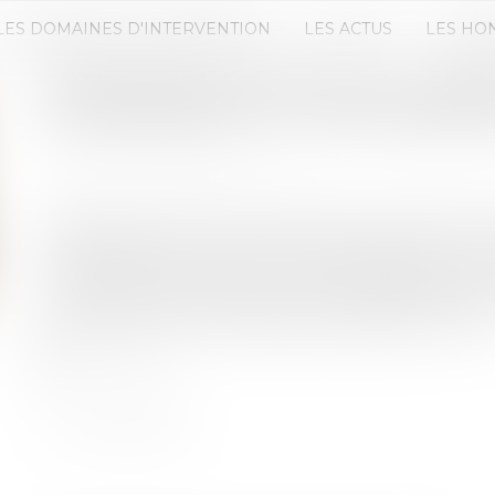
LES DOMAINES D'INTERVENTION
LES ACTUS
LES HO
ENTREPRISES FAMILIALES : CO
TRANSMISSION ET LEUR PÉRENNI
Publié le :
19/05/2025
Source :
www.lafrenchfab.fr
Essentielles à l’économie française, les PME et ET
multiples enjeux liés à leur gouvernance, leur tr
entrepreneurial. A travers un accompagnement 
Entreprises familiales impulsé par Bpifrance per
confronter à ces thématiques et préparer le futur.
Lire la suite