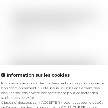
Droit immobilier
/
Baux d'habitation
Préavis locatif : refuser un
recommandé ne bloque pas le
congé !
Lire la suite
Droit immobilier
/
Droit de la construction
Sous-traitance : pas de nullité sans
Information sur les cookies
manquement préalable aux
garanties
Nous avons recours à des cookies techniques pour assurer le
bon fonctionnement du site, nous utilisons également des
cookies soumis à votre consentement pour collecter des
Lire la suite
statistiques de visite.
Cliquez ci-dessous sur « ACCEPTER » pour accepter le dépôt
de l'ensemble des cookies ou sur « CONFIGURER » pour