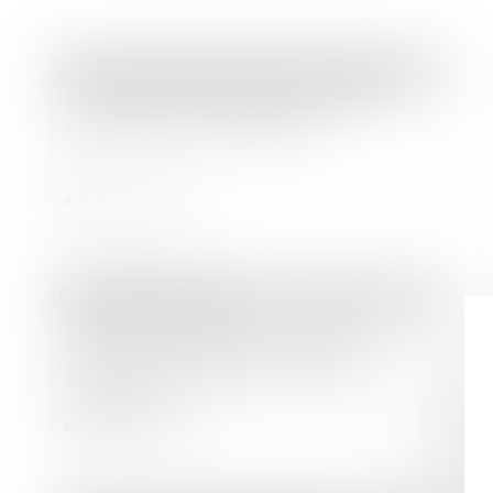
Droit commercial
/
Baux commerciaux
Pas de diminution de loyer sans
absence de contrepartie !
Lire la suite
Droit des sociétés
Liquidation judiciaire : l’indemnité
liée à la résidence principale
échappe au gage commun des
créanciers
Lire la suite