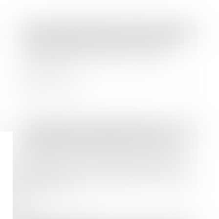
Droit des sociétés
/
Transmission d’entreprise
Entreprises familiales : comment
assurer leur transmission et leur
pérennité ?
Lire la suite
Droit bancaire
/
Cryptomonnaies
« Bouleversement dans la finance » :
BlackRock métamorphose son fonds
de trésorerie de 140 milliards d’euros
en Ethereum et redéfinit l’avenir des
cryptomonnaies
Lire la suite