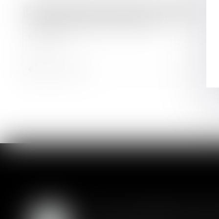
Droit des sociétés
/
Levées de fonds
Nouvelle levée de fonds pour
Neovacs
Lire la suite
SAS : la violation d'un
05