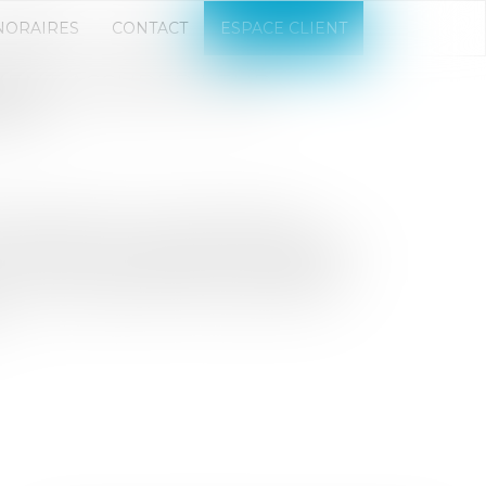
NORAIRES
CONTACT
ESPACE CLIENT
MMENT ASSURER LEUR
TÉ ?
I familiales sont confrontées à de
ansmission, leur place dans l’écosystème
sur-mesure, le programme Accélérateur
met aux dirigeants d’entreprise de se
..