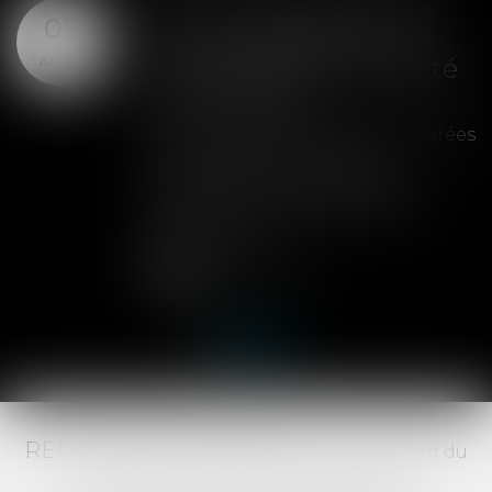
SAS : la violation d'une
05
clause de préemption
AOÛT
peut entraîner la nullité
de la cession
Les clauses de préemption insérées
dans les statuts d'une SAS
permettent aux associés de
contrôler l'entrée de nouveaux
actionnaires...
Lire la suite
RED AVOCATS ASSOCIÉS -
20 Boulevard du
Jeu de Paume, 34000 MONTPELLIER -