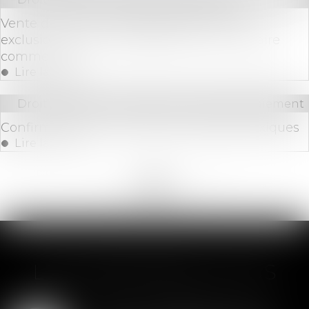
Vente de locaux à usage professionnels :
exclusion du droit de préférence du locataire
commercial
Lire la suite
Droit bancaire
/
Comptes et moyens de paiement
Confirmation de l’annulation des prêts toxiques
Lire la suite
<<
<
...
79
80
81
82
83
84
85
...
>
>>
LES DERNIÈRES ACTUS