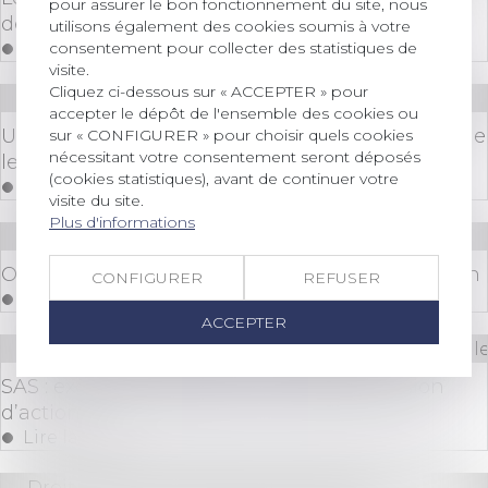
pour assurer le bon fonctionnement du site, nous
de délivrance de la garantie de paiement
utilisons également des cookies soumis à votre
consentement pour collecter des statistiques de
Lire la suite
visite.
Cliquez ci-dessous sur « ACCEPTER » pour
Droit des sociétés
/
Levées de fonds
accepter le dépôt de l'ensemble des cookies ou
Une entreprise individuelle peut-elle réaliser une
sur « CONFIGURER » pour choisir quels cookies
nécessitant votre consentement seront déposés
levée de fonds ?
(cookies statistiques), avant de continuer votre
Lire la suite
visite du site.
Plus d'informations
Droit immobilier
/
Copropriété
Obligation de garantie et allocation de provision
CONFIGURER
REFUSER
Lire la suite
ACCEPTER
Droit des sociétés
/
Droit des sociétés commerciale
SAS : exclusion d’associé et nullité de cession
d’actions
Lire la suite
Droit commercial
/
Baux commerciaux